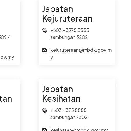
Jabatan
Kejuruteraan
+603 - 3375 5555
309 /
sambungan 3202
kejuruteraan@mbdk.gov.m
gov.my
y
Jabatan
tan
Kesihatan
+603 - 375 5555
sambungan 7302
kesihatan@mbdk.gov.my