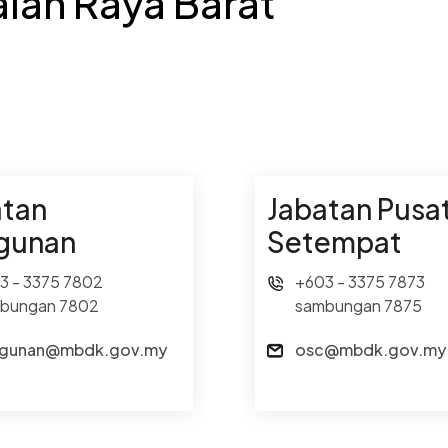
lan Raya Barat
atan
Jabatan Pusa
gunan
Setempat
3 - 3375 7802
+603 - 3375 7873
bungan 7802
sambungan 7875
gunan@mbdk.gov.my
osc@mbdk.gov.my