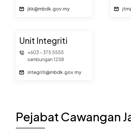
jkk@mbdk.gov.my
jtm
Unit Integriti
+603 - 375 5555
sambungan 1258
integriti@mbdk.gov.my
Pejabat Cawangan Ja