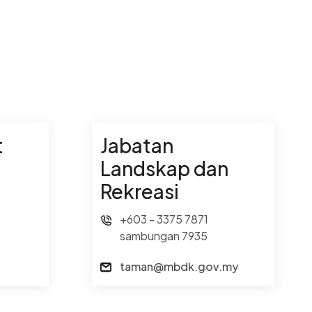
t
Jabatan
Landskap dan
Rekreasi
+603 - 3375 7871
sambungan 7935
taman@mbdk.gov.my