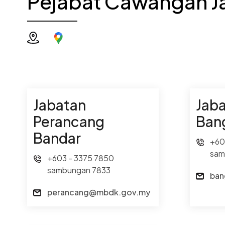
Pejabat Cawangan Ja
Jabatan
Jab
Perancang
Ban
Bandar
+60
sam
+603 - 3375 7850
sambungan 7833
ban
perancang@mbdk.gov.my