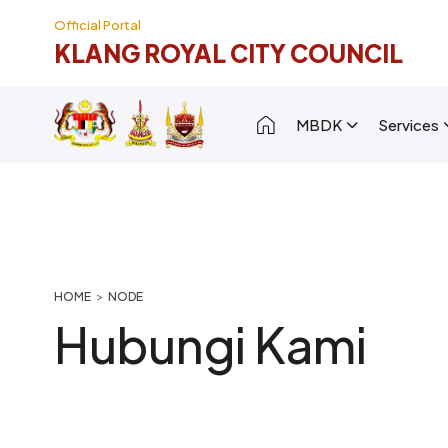
Skip to main content
Official Portal
KLANG ROYAL CITY COUNCIL
Main navigation [
MBDK
Services
Breadcrumb
HOME
NODE
Hubungi Kami