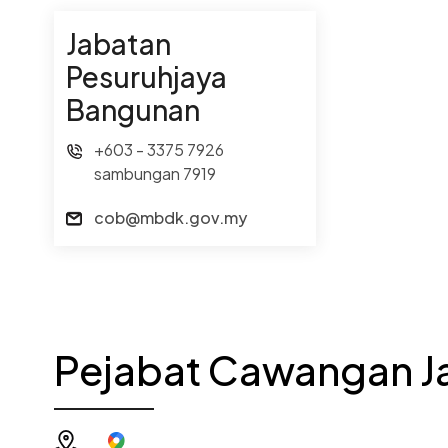
Jabatan
Pesuruhjaya
Bangunan
+603 - 3375 7926
sambungan 7919
cob@mbdk.gov.my
Pejabat Cawangan J