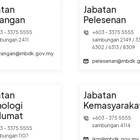
atan
Jabatan
angan
Pelesenan
3 - 3375 5555
+603 - 3375 5555
bungan 2411
sambungan 2149 / 3
6302 / 6313 / 8309
wangan@mbdk.gov.my
pelesenan@mbdk.
atan
Jabatan
nologi
Kemasyaraka
lumat
+603 - 375 5555
sambungan 4114
3 - 3375 5555
bungan 1107
jkm@mbdk.gov.my