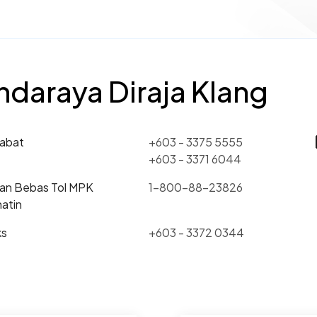
andaraya Diraja Klang
jabat
+603 - 3375 5555
+603 - 3371 6044
ian Bebas Tol MPK
1-800-88-23826
hatin
ks
+603 - 3372 0344