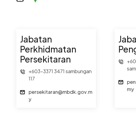
Jabatan
Jab
Perkhidmatan
Pen
Persekitaran
+60
sam
+603-3371 3471 sambungan
117
pen
my
persekitaran@mbdk.gov.m
y