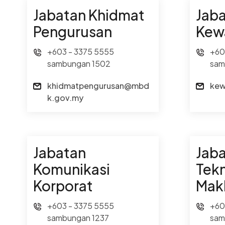
Jabatan Khidmat
Jab
Pengurusan
Kew
+603 - 3375 5555
+60
sambungan 1502
sam
khidmatpengurusan@mbd
ke
k.gov.my
Jabatan
Jab
Komunikasi
Tek
Korporat
Mak
+603 - 3375 5555
+60
sambungan 1237
sam