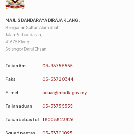
MAJLIS BANDARAYA DIRAJA KLANG,
Bangunan Sultan Alam Shah,
Jalan Perbandaran,
41675 Klang,
Selangor Darul Ehsan.
Talian Am
03-3375 5555
Faks
03-3372 0344
E-mel
aduan@mbdk.gov.my
Talian aduan
03-3375 5555
Talian bebas tol
1 800 88 23826
Squad pantas
03-3370 1095