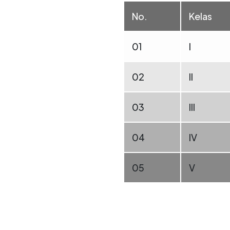
No.
Kelas
01
I
02
II
03
III
04
IV
05
V