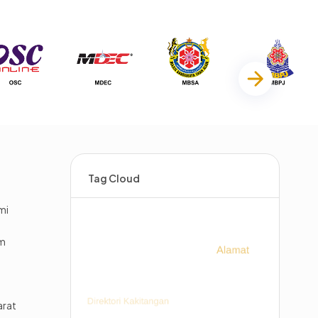
Tag Cloud
mi
im
arat