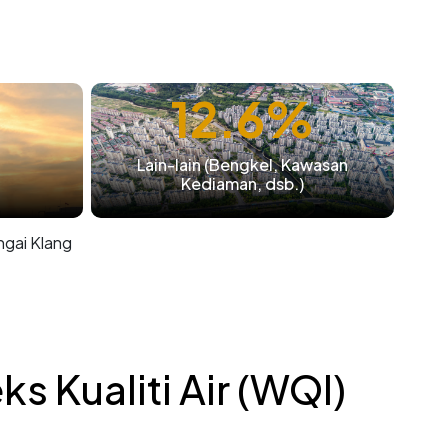
12.6%
Lain-lain (Bengkel, Kawasan
Kediaman, dsb.)
ngai Klang
 Kualiti Air (WQI)