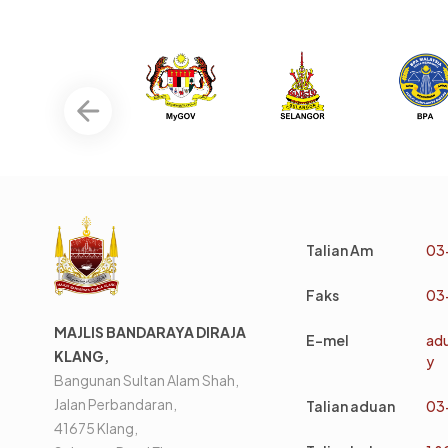
Talian Am
03
Faks
03
MAJLIS BANDARAYA DIRAJA
E-mel
ad
KLANG,
y
Bangunan Sultan Alam Shah,
Jalan Perbandaran,
Talian aduan
03
41675 Klang,