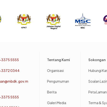
Footer
-3375 5555
Tentang Kami
Sokongan
-3372 0344
Organisasi
Hubungi Ka
uan@mbdk.gov.m
Pengumuman
Soalan Laz
Berita
Peta Laman
-3375 5555
Galeri Media
Terma & Sy