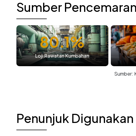
Sumber Pencemara
80.1%
Loji Rawatan Kumbahan
Sumber: K
Penunjuk Digunakan 