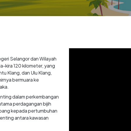
Video file
egeri Selangor dan Wilayah
-kira 120 kilometer, yang
tu Klang, dan Ulu Klang,
hirnya bermuara ke
aka.
penting dalam perkembangan
 utama perdagangan bijih
mbang kepada pertumbuhan
penting antara kawasan