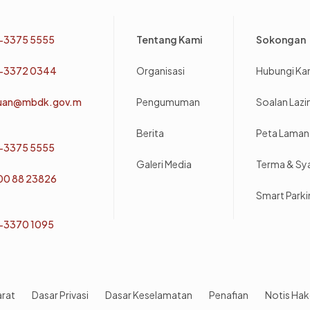
Footer
-3375 5555
Tentang Kami
Sokongan
-3372 0344
Organisasi
Hubungi Ka
uan@mbdk.gov.m
Pengumuman
Soalan Laz
Berita
Peta Laman
-3375 5555
Galeri Media
Terma & Sy
800 88 23826
Smart Park
-3370 1095
arat
Dasar Privasi
Dasar Keselamatan
Penafian
Notis Hak