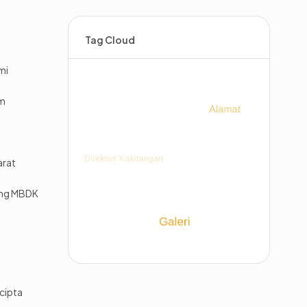
Tag Cloud
mi
im
arat
ing MBDK
cipta