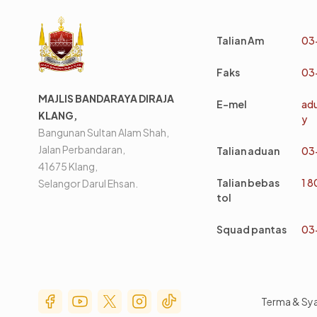
Talian Am
03
Faks
03
MAJLIS BANDARAYA DIRAJA
E-mel
ad
KLANG,
y
Bangunan Sultan Alam Shah,
Jalan Perbandaran,
Talian aduan
03
41675 Klang,
Talian bebas
1 
Selangor Darul Ehsan.
tol
Squad pantas
03
Social Media Menu
Terma & Sy