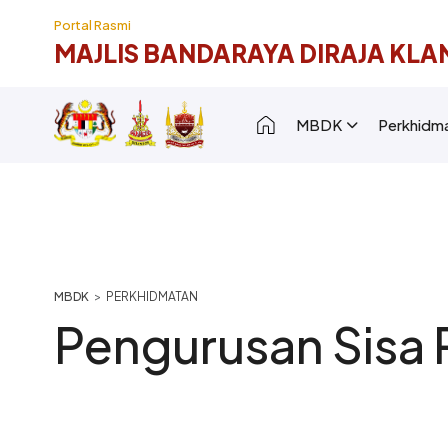
Langkau ke kandungan utama
Portal Rasmi
MAJLIS BANDARAYA DIRAJA KLA
Main navigation [
MBDK
Perkhidm
Breadcrumb
PERKHIDMATAN
Pengurusan Sisa 