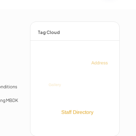
Tag Cloud
s
nditions
king MBDK