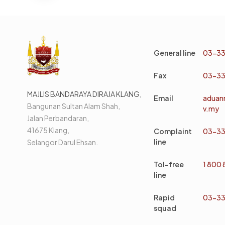
General line
03-33
Fax
03-33
MAJLIS BANDARAYA DIRAJA KLANG,
Email
aduan
Bangunan Sultan Alam Shah,
v.my
Jalan Perbandaran,
41675 Klang,
Complaint
03-33
line
Selangor Darul Ehsan.
Tol-free
1 800
line
Rapid
03-33
squad