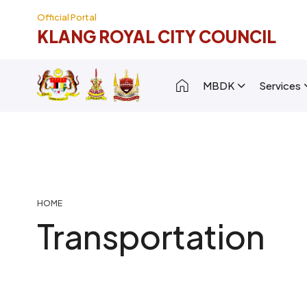
Skip to main content
Official Portal
KLANG ROYAL CITY COUNCIL
Main navigation [
MBDK
Services
Breadcrumb
HOME
Transportation