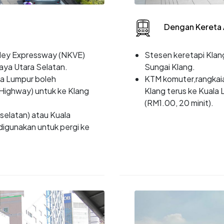
Dengan Kereta 
alley Expressway (NKVE)
Stesen keretapi Klang
aya Utara Selatan.
Sungai Klang.
la Lumpur boleh
KTM komuter,rangkai
ighway) untuk ke Klang
Klang terus ke Kuala
(RM1.00, 20 minit).
(selatan) atau Kuala
digunakan untuk pergi ke