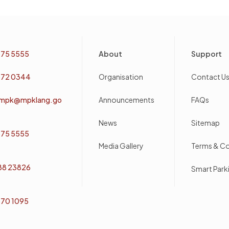
Footer
75 5555
About
Support
72 0344
Organisation
Contact U
mpk@mpklang.go
Announcements
FAQs
News
Sitemap
75 5555
Media Gallery
Terms & Co
 88 23826
Smart Par
70 1095