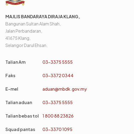
MAJLIS BANDARAYA DIRAJA KLANG,
Bangunan Sultan Alam Shah,
Jalan Perbandaran,
41675 Klang,
Selangor Darul Ehsan.
Talian Am
03-3375 5555
Faks
03-3372 0344
E-mel
aduan@mbdk.gov.my
Talian aduan
03-3375 5555
Talian bebas tol
1 800 88 23826
Squad pantas
03-3370 1095