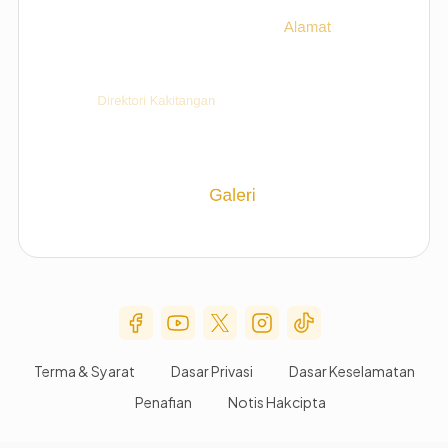
Social Media Menu
Terma & Syarat
Dasar Privasi
Dasar Keselamatan
Penafian
Notis Hakcipta