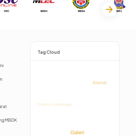
Tag Cloud
mi
im
arat
ing MBDK