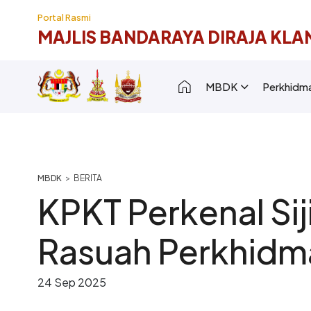
Langkau ke kandungan utama
Portal Rasmi
MAJLIS BANDARAYA DIRAJA KLA
Main navigation [
MBDK
Perkhidm
Breadcrumb
BERITA
KPKT Perkenal Sij
Rasuah Perkhidm
24 Sep 2025