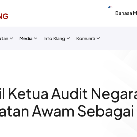
Select your 
NG
New Layout]
atan
Media
Info Klang
Komuniti
il Ketua Audit Negar
atan Awam Sebagai I