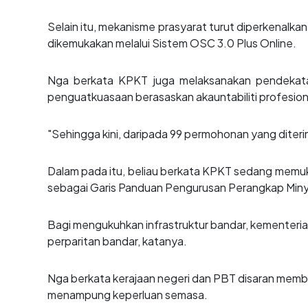
Selain itu, mekanisme prasyarat turut diperkenalk
dikemukakan melalui Sistem OSC 3.0 Plus Online.
Nga berkata KPKT juga melaksanakan pendekatan
penguatkuasaan berasaskan akauntabiliti profesion
"Sehingga kini, daripada 99 permohonan yang dite
Dalam pada itu, beliau berkata KPKT sedang mem
sebagai Garis Panduan Pengurusan Perangkap Miny
Bagi mengukuhkan infrastruktur bandar, kementer
perparitan bandar, katanya.
Nga berkata kerajaan negeri dan PBT disaran memb
menampung keperluan semasa.