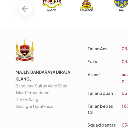
Talian Am
03
Faks
03
MAJLIS BANDARAYA DIRAJA
E-mel
ad
KLANG,
y
Bangunan Sultan Alam Shah,
Jalan Perbandaran,
Talian aduan
03
41675 Klang,
Talian bebas
1 
Selangor Darul Ehsan.
tol
Squad pantas
03