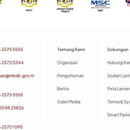
Footer
-3375 5555
Tentang Kami
Sokongan
-3372 0344
Organisasi
Hubungi Ka
uan@mbdk.gov.m
Pengumuman
Soalan Laz
Berita
Peta Laman
-3375 5555
Galeri Media
Terma & Sy
800 88 23826
Smart Park
-3370 1095