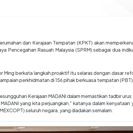
rumahan dan Kerajaan Tempatan (KPKT) akan memperkenalk
ya Pencegahan Rasuah Malaysia (SPRM) sebagai dua indika
Ming berkata langkah proaktif itu selaras dengan dasar ref
yampaian perkhidmatan di 156 pihak berkuasa tempatan (PBT) 
kesungguhan Kerajaan MADANI dalam memastikan tadbir urus PB
 MADANI yang kita perjuangkan," katanya dalam kenyataan ya
MEXCOPT) seluruh negara, yang diadakan semalam.