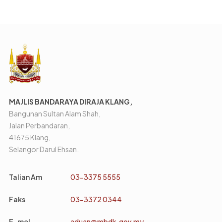
MAJLIS BANDARAYA DIRAJA KLANG,
Bangunan Sultan Alam Shah,
Jalan Perbandaran,
41675 Klang,
Selangor Darul Ehsan.
Talian Am
03-3375 5555
Faks
03-3372 0344
E-mel
aduan@mbdk.gov.my