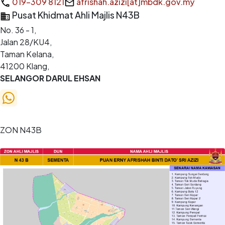
019-309 8121
afrishah.azizi[at]mbdk.gov.my
Pusat Khidmat Ahli Majlis N43B
No. 36 - 1,
Jalan 28/KU4,
Taman Kelana,
41200 Klang,
SELANGOR DARUL EHSAN
ZON
N43B