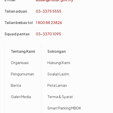
Talian aduan
03-3375 5555
Talian bebas tol
1 800 88 23826
Squad pantas
03-3370 1095
Footer
Tentang Kami
Sokongan
Organisasi
Hubungi Kami
Pengumuman
Soalan Lazim
Berita
Peta Laman
Galeri Media
Terma & Syarat
Smart Parking MBDK