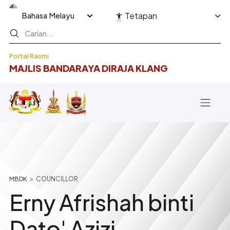
Langkau ke kandungan utama
Select your language
Tetapan
Portal Rasmi
MAJLIS BANDARAYA DIRAJA KLANG
Breadcrumb
COUNCILLOR
Erny Afrishah binti
Dato' Azizi