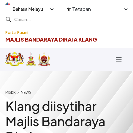
Langkau ke kandungan utama
Select your language
Tetapan
Portal Rasmi
MAJLIS BANDARAYA DIRAJA KLANG
Breadcrumb
NEWS
Klang diisytihar
Majlis Bandaraya