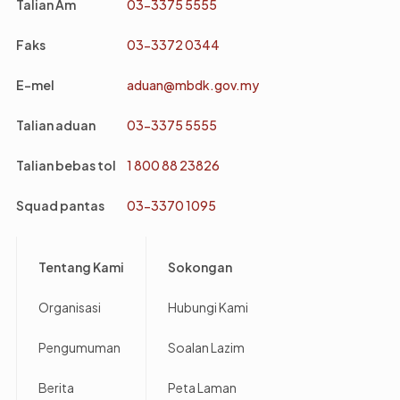
Talian Am
03-3375 5555
Faks
03-3372 0344
E-mel
aduan@mbdk.gov.my
Talian aduan
03-3375 5555
Talian bebas tol
1 800 88 23826
Squad pantas
03-3370 1095
Footer
Tentang Kami
Sokongan
Organisasi
Hubungi Kami
Pengumuman
Soalan Lazim
Berita
Peta Laman