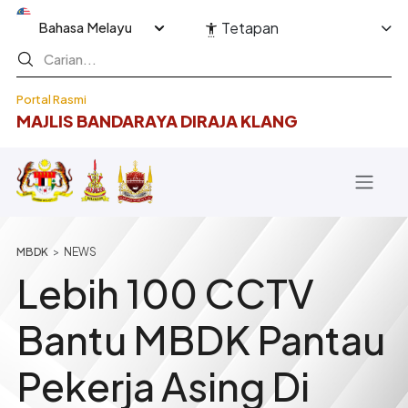
Langkau ke kandungan utama
Select your language
Tetapan
Portal Rasmi
MAJLIS BANDARAYA DIRAJA KLANG
Breadcrumb
NEWS
Lebih 100 CCTV
Bantu MBDK Pantau
Pekerja Asing Di