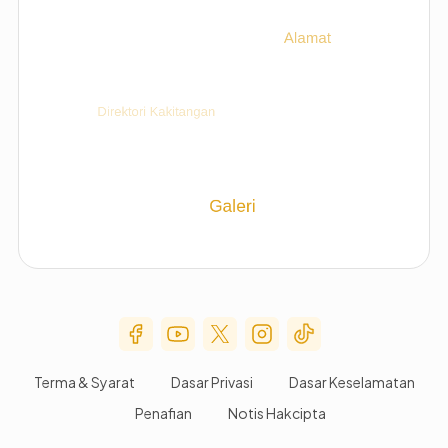
Social Media Menu
Terma & Syarat
Dasar Privasi
Dasar Keselamatan
Penafian
Notis Hakcipta