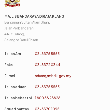
MAJLIS BANDARAYA DIRAJA KLANG,
Bangunan Sultan Alam Shah,
Jalan Perbandaran,
41675 Klang,
Selangor Darul Ehsan.
Talian Am
03-3375 5555
Faks
03-3372 0344
E-mel
aduan@mbdk.gov.my
Talian aduan
03-3375 5555
Talian bebas tol
1 800 88 23826
Squad pantas
03-3370 1095