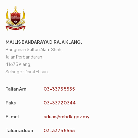
MAJLIS BANDARAYA DIRAJA KLANG,
Bangunan Sultan Alam Shah,
Jalan Perbandaran,
41675 Klang,
Selangor Darul Ehsan.
Talian Am
03-3375 5555
Faks
03-3372 0344
E-mel
aduan@mbdk.gov.my
Talian aduan
03-3375 5555