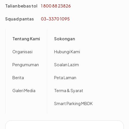
Talian bebas tol
1 800 88 23826
Squad pantas
03-3370 1095
Footer
Tentang Kami
Sokongan
Organisasi
Hubungi Kami
Pengumuman
Soalan Lazim
Berita
Peta Laman
Galeri Media
Terma & Syarat
Smart Parking MBDK