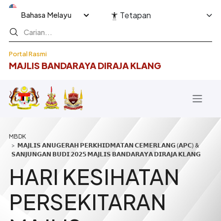
Langkau ke kandungan utama
Select your language
Tetapan
Portal Rasmi
MAJLIS BANDARAYA DIRAJA KLANG
Breadcrumb
𝗠𝗔𝗝𝗟𝗜𝗦 𝗔𝗡𝗨𝗚𝗘𝗥𝗔𝗛 𝗣𝗘𝗥𝗞𝗛𝗜𝗗𝗠𝗔𝗧𝗔𝗡 𝗖𝗘𝗠𝗘𝗥𝗟𝗔𝗡𝗚 (𝗔𝗣𝗖) &
𝗦𝗔𝗡𝗝𝗨𝗡𝗚𝗔𝗡 𝗕𝗨𝗗𝗜 𝟮𝟬𝟮𝟱 𝗠𝗔𝗝𝗟𝗜𝗦 𝗕𝗔𝗡𝗗𝗔𝗥𝗔𝗬𝗔 𝗗𝗜𝗥𝗔𝗝𝗔 𝗞𝗟𝗔𝗡𝗚
HARI KESIHATAN
PERSEKITARAN