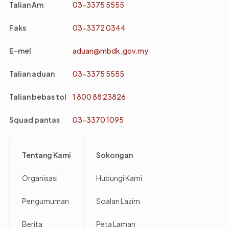
Talian Am
03-3375 5555
Faks
03-3372 0344
E-mel
aduan@mbdk.gov.my
Talian aduan
03-3375 5555
Talian bebas tol
1 800 88 23826
Squad pantas
03-3370 1095
Footer
Tentang Kami
Sokongan
Organisasi
Hubungi Kami
Pengumuman
Soalan Lazim
Berita
Peta Laman