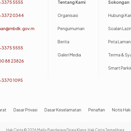
-3375 5555
Tentang Kami
Sokongan
-3372 0344
Organisasi
Hubungi Ka
uan@mbdk.gov.m
Pengumuman
Soalan Laz
Berita
Peta Laman
-3375 5555
Galeri Media
Terma & Sy
800 88 23826
Smart Park
-3370 1095
arat
Dasar Privasi
Dasar Keselamatan
Penafian
Notis Hak
Hak Cipta © 2026 Majlis Bandaraya Diraja Klang. Hak Cipta Terpelihara.