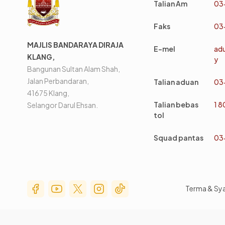
Talian Am
03
Faks
03
MAJLIS BANDARAYA DIRAJA
E-mel
ad
KLANG,
y
Bangunan Sultan Alam Shah,
Jalan Perbandaran,
Talian aduan
03
41675 Klang,
Talian bebas
1 
Selangor Darul Ehsan.
tol
Squad pantas
03
Social Media Menu
Terma & Sy