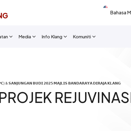
Select your 
NG
New Layout]
atan
Media
Info Klang
Komuniti
) & 𝗦𝗔𝗡𝗝𝗨𝗡𝗚𝗔𝗡 𝗕𝗨𝗗𝗜 𝟮𝟬𝟮𝟱 𝗠𝗔𝗝𝗟𝗜𝗦 𝗕𝗔𝗡𝗗𝗔𝗥𝗔𝗬𝗔 𝗗𝗜𝗥𝗔𝗝𝗔 𝗞𝗟𝗔𝗡𝗚
PROJEK REJUVINAS