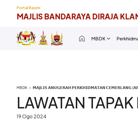
Langkau ke kandungan utama
Portal Rasmi
MAJLIS BANDARAYA DIRAJA KLA
Main navigation [
MBDK
Perkhidm
Breadcrumb
𝗠𝗔𝗝𝗟𝗜𝗦 𝗔𝗡𝗨𝗚𝗘𝗥𝗔𝗛 𝗣𝗘𝗥𝗞𝗛𝗜𝗗𝗠𝗔𝗧𝗔𝗡 𝗖𝗘𝗠𝗘𝗥𝗟𝗔𝗡𝗚 (𝗔𝗣
LAWATAN TAPAK 
19 Ogo 2024