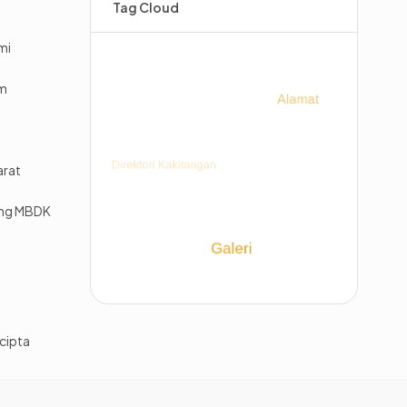
Tag Cloud
mi
im
arat
ing MBDK
cipta