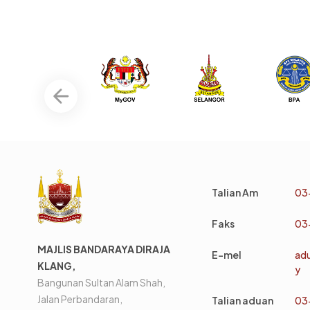
Talian Am
03
Faks
03
MAJLIS BANDARAYA DIRAJA
E-mel
ad
KLANG,
y
Bangunan Sultan Alam Shah,
Jalan Perbandaran,
Talian aduan
03