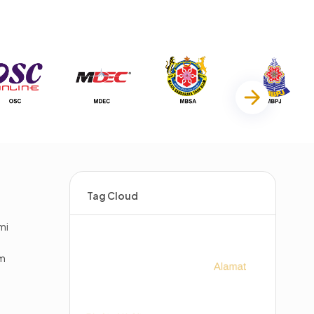
Tag Cloud
mi
im