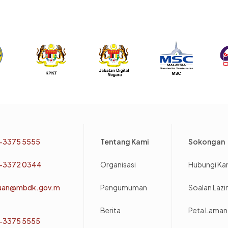
Footer
-3375 5555
Tentang Kami
Sokongan
-3372 0344
Organisasi
Hubungi Ka
uan@mbdk.gov.m
Pengumuman
Soalan Laz
Berita
Peta Laman
-3375 5555