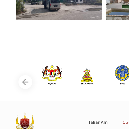
Talian Am
03