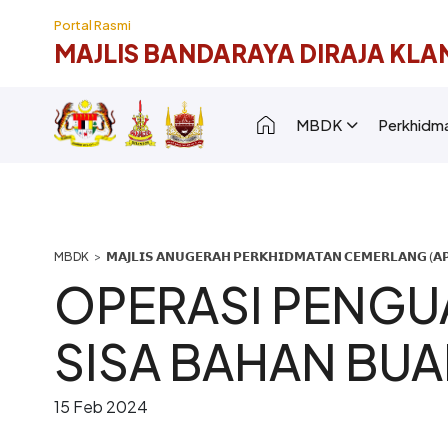
Langkau ke kandungan utama
Portal Rasmi
MAJLIS BANDARAYA DIRAJA KLA
Main navigation [
MBDK
Perkhidm
Breadcrumb
𝗠𝗔𝗝𝗟𝗜𝗦 𝗔𝗡𝗨𝗚𝗘𝗥𝗔𝗛 𝗣𝗘𝗥𝗞𝗛𝗜𝗗𝗠𝗔𝗧𝗔𝗡 𝗖𝗘𝗠𝗘𝗥𝗟𝗔𝗡𝗚 (𝗔𝗣
OPERASI PENGU
SISA BAHAN BUA
15 Feb 2024