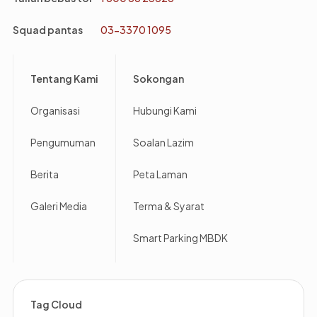
Squad pantas
03-3370 1095
Footer
Tentang Kami
Sokongan
Organisasi
Hubungi Kami
Pengumuman
Soalan Lazim
Berita
Peta Laman
Galeri Media
Terma & Syarat
Smart Parking MBDK
Tag Cloud