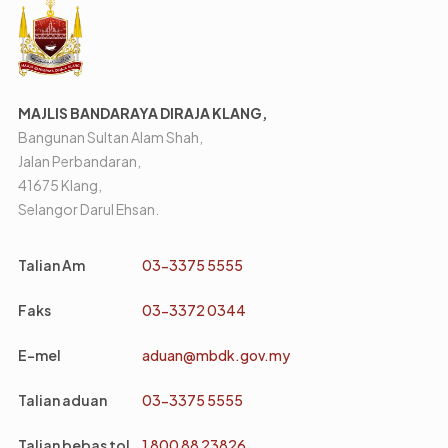
MAJLIS BANDARAYA DIRAJA KLANG,
Bangunan Sultan Alam Shah,
Jalan Perbandaran,
41675 Klang,
Selangor Darul Ehsan.
Talian Am
03-3375 5555
Faks
03-3372 0344
E-mel
aduan@mbdk.gov.my
Talian aduan
03-3375 5555
Talian bebas tol
1 800 88 23826