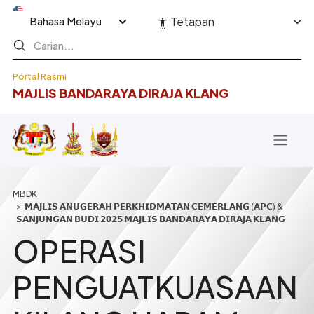
Langkau ke kandungan utama
Select your language
Tetapan
Portal Rasmi
MAJLIS BANDARAYA DIRAJA KLANG
Breadcrumb
𝗠𝗔𝗝𝗟𝗜𝗦 𝗔𝗡𝗨𝗚𝗘𝗥𝗔𝗛 𝗣𝗘𝗥𝗞𝗛𝗜𝗗𝗠𝗔𝗧𝗔𝗡 𝗖𝗘𝗠𝗘𝗥𝗟𝗔𝗡𝗚 (𝗔𝗣𝗖) &
𝗦𝗔𝗡𝗝𝗨𝗡𝗚𝗔𝗡 𝗕𝗨𝗗𝗜 𝟮𝟬𝟮𝟱 𝗠𝗔𝗝𝗟𝗜𝗦 𝗕𝗔𝗡𝗗𝗔𝗥𝗔𝗬𝗔 𝗗𝗜𝗥𝗔𝗝𝗔 𝗞𝗟𝗔𝗡𝗚
OPERASI
PENGUATKUASAAN