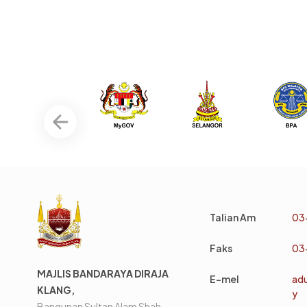
Talian Am
03
Faks
03
MAJLIS BANDARAYA DIRAJA
E-mel
ad
KLANG,
y
Bangunan Sultan Alam Shah,