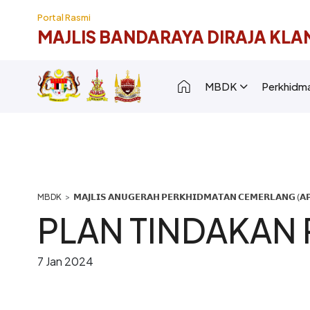
Langkau ke kandungan utama
Portal Rasmi
MAJLIS BANDARAYA DIRAJA KLA
Main navigation [
MBDK
Perkhidm
Breadcrumb
𝗠𝗔𝗝𝗟𝗜𝗦 𝗔𝗡𝗨𝗚𝗘𝗥𝗔𝗛 𝗣𝗘𝗥𝗞𝗛𝗜𝗗𝗠𝗔𝗧𝗔𝗡 𝗖𝗘𝗠𝗘𝗥𝗟𝗔𝗡𝗚 (𝗔𝗣
PLAN TINDAKAN
7 Jan 2024