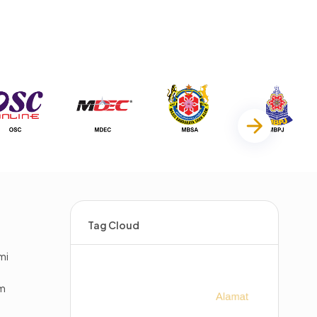
Tag Cloud
mi
im