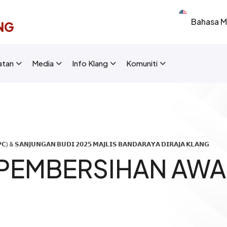
Select your 
NG
New Layout]
atan
Media
Info Klang
Komuniti
) & 𝗦𝗔𝗡𝗝𝗨𝗡𝗚𝗔𝗡 𝗕𝗨𝗗𝗜 𝟮𝟬𝟮𝟱 𝗠𝗔𝗝𝗟𝗜𝗦 𝗕𝗔𝗡𝗗𝗔𝗥𝗔𝗬𝗔 𝗗𝗜𝗥𝗔𝗝𝗔 𝗞𝗟𝗔𝗡𝗚
 PEMBERSIHAN AWA