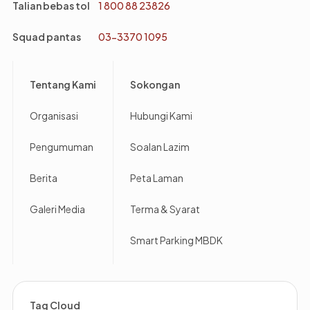
Talian bebas tol
1 800 88 23826
Squad pantas
03-3370 1095
Footer
Tentang Kami
Sokongan
Organisasi
Hubungi Kami
Pengumuman
Soalan Lazim
Berita
Peta Laman
Galeri Media
Terma & Syarat
Smart Parking MBDK
Tag Cloud