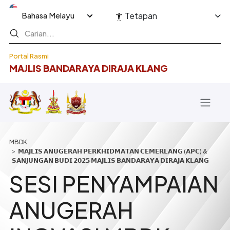
Langkau ke kandungan utama
Select your language
Tetapan
Portal Rasmi
MAJLIS BANDARAYA DIRAJA KLANG
Breadcrumb
𝗠𝗔𝗝𝗟𝗜𝗦 𝗔𝗡𝗨𝗚𝗘𝗥𝗔𝗛 𝗣𝗘𝗥𝗞𝗛𝗜𝗗𝗠𝗔𝗧𝗔𝗡 𝗖𝗘𝗠𝗘𝗥𝗟𝗔𝗡𝗚 (𝗔𝗣𝗖) &
𝗦𝗔𝗡𝗝𝗨𝗡𝗚𝗔𝗡 𝗕𝗨𝗗𝗜 𝟮𝟬𝟮𝟱 𝗠𝗔𝗝𝗟𝗜𝗦 𝗕𝗔𝗡𝗗𝗔𝗥𝗔𝗬𝗔 𝗗𝗜𝗥𝗔𝗝𝗔 𝗞𝗟𝗔𝗡𝗚
SESI PENYAMPAIAN
ANUGERAH