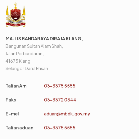
MAJLIS BANDARAYA DIRAJA KLANG,
Bangunan Sultan Alam Shah,
Jalan Perbandaran,
41675 Klang,
Selangor Darul Ehsan.
Talian Am
03-3375 5555
Faks
03-3372 0344
E-mel
aduan@mbdk.gov.my
Talian aduan
03-3375 5555