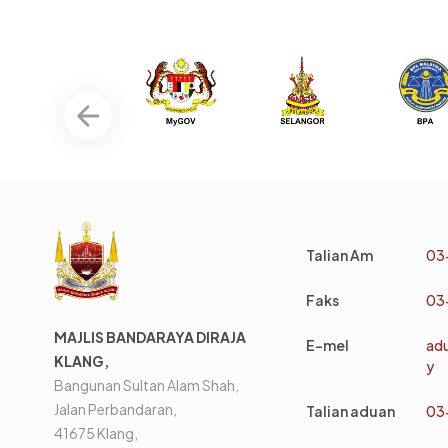
Talian Am
03
Faks
03
MAJLIS BANDARAYA DIRAJA
E-mel
ad
KLANG,
y
Bangunan Sultan Alam Shah,
Jalan Perbandaran,
Talian aduan
03
41675 Klang,