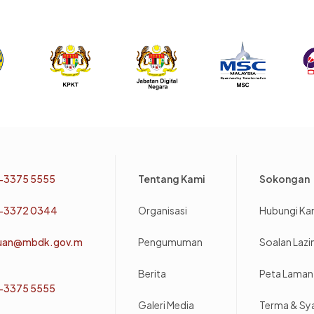
Footer
-3375 5555
Tentang Kami
Sokongan
-3372 0344
Organisasi
Hubungi Ka
uan@mbdk.gov.m
Pengumuman
Soalan Laz
Berita
Peta Laman
-3375 5555
Galeri Media
Terma & Sy