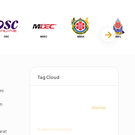
Tag Cloud
mi
im
arat