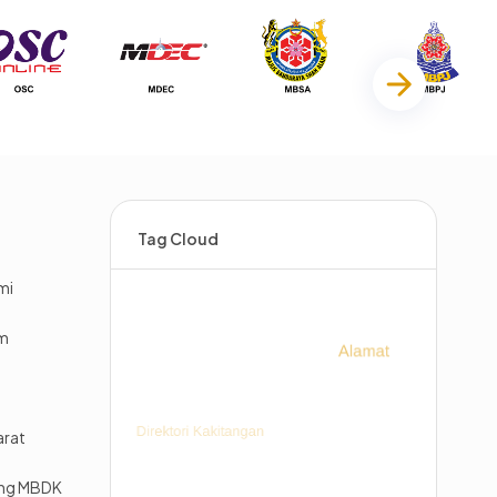
Tag Cloud
mi
im
arat
ing MBDK