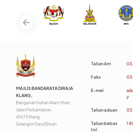
Talian Am
03
Faks
03
MAJLIS BANDARAYA DIRAJA
E-mel
ad
KLANG,
y
Bangunan Sultan Alam Shah,
Jalan Perbandaran,
Talian aduan
03
41675 Klang,
Talian bebas
1 
Selangor Darul Ehsan.
tol