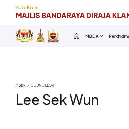
Langkau ke kandungan utama
Portal Rasmi
MAJLIS BANDARAYA DIRAJA KLA
Main navigation [
MBDK
Perkhidm
Breadcrumb
COUNCILLOR
Lee Sek Wun