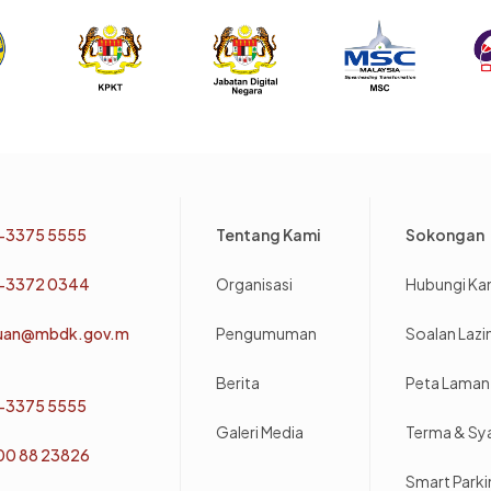
Footer
-3375 5555
Tentang Kami
Sokongan
-3372 0344
Organisasi
Hubungi Ka
uan@mbdk.gov.m
Pengumuman
Soalan Laz
Berita
Peta Laman
-3375 5555
Galeri Media
Terma & Sy
800 88 23826
Smart Park