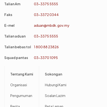
Talian Am
03-3375 5555
Faks
03-3372 0344
E-mel
aduan@mbdk.gov.my
Talian aduan
03-3375 5555
Talian bebas tol
1 800 88 23826
Squad pantas
03-3370 1095
Footer
Tentang Kami
Sokongan
Organisasi
Hubungi Kami
Pengumuman
Soalan Lazim
Berita
Peta Laman