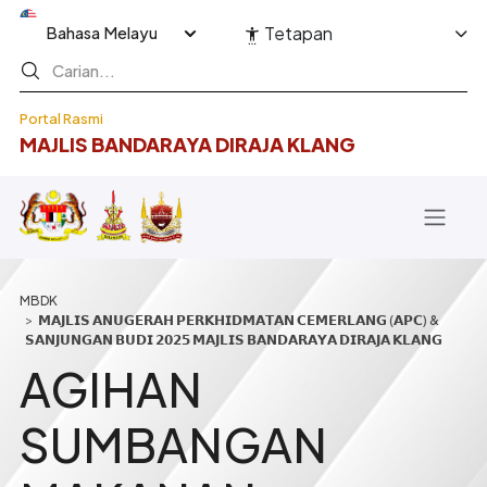
Langkau ke kandungan utama
Select your language
Tetapan
Portal Rasmi
MAJLIS BANDARAYA DIRAJA KLANG
Breadcrumb
𝗠𝗔𝗝𝗟𝗜𝗦 𝗔𝗡𝗨𝗚𝗘𝗥𝗔𝗛 𝗣𝗘𝗥𝗞𝗛𝗜𝗗𝗠𝗔𝗧𝗔𝗡 𝗖𝗘𝗠𝗘𝗥𝗟𝗔𝗡𝗚 (𝗔𝗣𝗖) &
𝗦𝗔𝗡𝗝𝗨𝗡𝗚𝗔𝗡 𝗕𝗨𝗗𝗜 𝟮𝟬𝟮𝟱 𝗠𝗔𝗝𝗟𝗜𝗦 𝗕𝗔𝗡𝗗𝗔𝗥𝗔𝗬𝗔 𝗗𝗜𝗥𝗔𝗝𝗔 𝗞𝗟𝗔𝗡𝗚
AGIHAN
SUMBANGAN