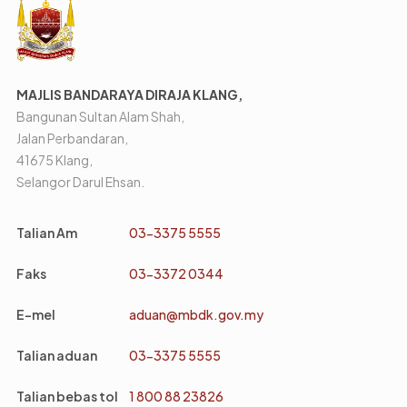
MAJLIS BANDARAYA DIRAJA KLANG,
Bangunan Sultan Alam Shah,
Jalan Perbandaran,
41675 Klang,
Selangor Darul Ehsan.
Talian Am
03-3375 5555
Faks
03-3372 0344
E-mel
aduan@mbdk.gov.my
Talian aduan
03-3375 5555
Talian bebas tol
1 800 88 23826