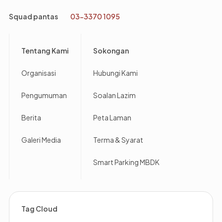
Squad pantas
03-3370 1095
Footer
Tentang Kami
Sokongan
Organisasi
Hubungi Kami
Pengumuman
Soalan Lazim
Berita
Peta Laman
Galeri Media
Terma & Syarat
Smart Parking MBDK
Tag Cloud