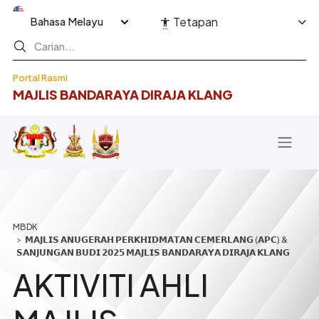
Langkau ke kandungan utama
Select your language
Tetapan
Portal Rasmi
MAJLIS BANDARAYA DIRAJA KLANG
Breadcrumb
𝗠𝗔𝗝𝗟𝗜𝗦 𝗔𝗡𝗨𝗚𝗘𝗥𝗔𝗛 𝗣𝗘𝗥𝗞𝗛𝗜𝗗𝗠𝗔𝗧𝗔𝗡 𝗖𝗘𝗠𝗘𝗥𝗟𝗔𝗡𝗚 (𝗔𝗣𝗖) &
𝗦𝗔𝗡𝗝𝗨𝗡𝗚𝗔𝗡 𝗕𝗨𝗗𝗜 𝟮𝟬𝟮𝟱 𝗠𝗔𝗝𝗟𝗜𝗦 𝗕𝗔𝗡𝗗𝗔𝗥𝗔𝗬𝗔 𝗗𝗜𝗥𝗔𝗝𝗔 𝗞𝗟𝗔𝗡𝗚
AKTIVITI AHLI