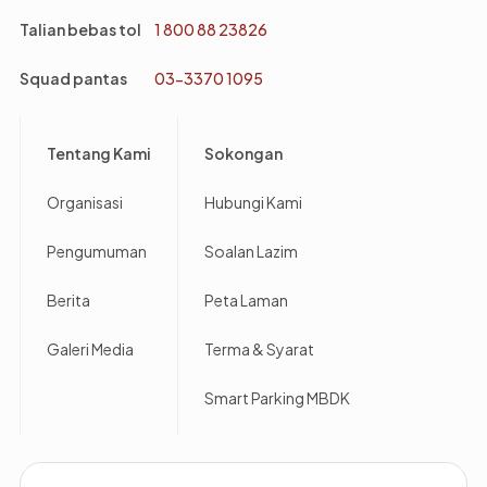
Talian bebas tol
1 800 88 23826
Squad pantas
03-3370 1095
Footer
Tentang Kami
Sokongan
Organisasi
Hubungi Kami
Pengumuman
Soalan Lazim
Berita
Peta Laman
Galeri Media
Terma & Syarat
Smart Parking MBDK