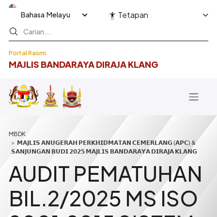
Langkau ke kandungan utama
Select your language
Tetapan
Portal Rasmi
MAJLIS BANDARAYA DIRAJA KLANG
Breadcrumb
𝗠𝗔𝗝𝗟𝗜𝗦 𝗔𝗡𝗨𝗚𝗘𝗥𝗔𝗛 𝗣𝗘𝗥𝗞𝗛𝗜𝗗𝗠𝗔𝗧𝗔𝗡 𝗖𝗘𝗠𝗘𝗥𝗟𝗔𝗡𝗚 (𝗔𝗣𝗖) &
𝗦𝗔𝗡𝗝𝗨𝗡𝗚𝗔𝗡 𝗕𝗨𝗗𝗜 𝟮𝟬𝟮𝟱 𝗠𝗔𝗝𝗟𝗜𝗦 𝗕𝗔𝗡𝗗𝗔𝗥𝗔𝗬𝗔 𝗗𝗜𝗥𝗔𝗝𝗔 𝗞𝗟𝗔𝗡𝗚
AUDIT PEMATUHAN
BIL.2/2025 MS ISO