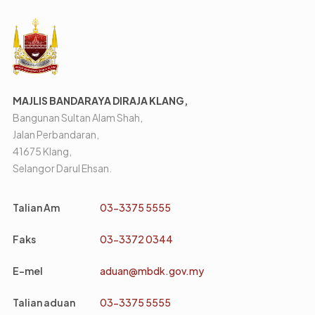
MAJLIS BANDARAYA DIRAJA KLANG,
Bangunan Sultan Alam Shah,
Jalan Perbandaran,
41675 Klang,
Selangor Darul Ehsan.
Talian Am
03-3375 5555
Faks
03-3372 0344
E-mel
aduan@mbdk.gov.my
Talian aduan
03-3375 5555