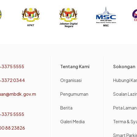
Footer
-3375 5555
Tentang Kami
Sokongan
-3372 0344
Organisasi
Hubungi Ka
uan@mbdk.gov.m
Pengumuman
Soalan Laz
Berita
Peta Laman
-3375 5555
Galeri Media
Terma & Sy
800 88 23826
Smart Park