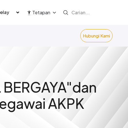
language
Tetapan
Hubungi Kami
L BERGAYA"dan
pegawai AKPK