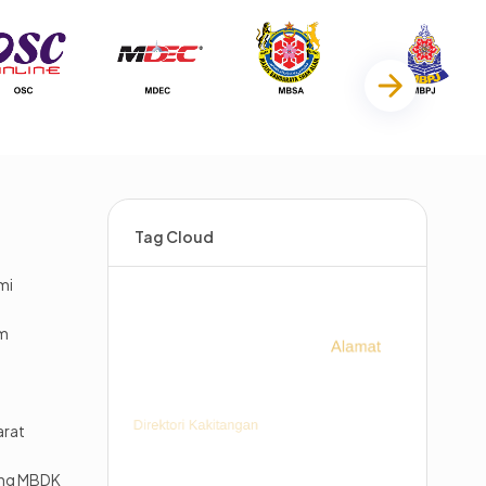
Tag Cloud
mi
im
arat
ing MBDK