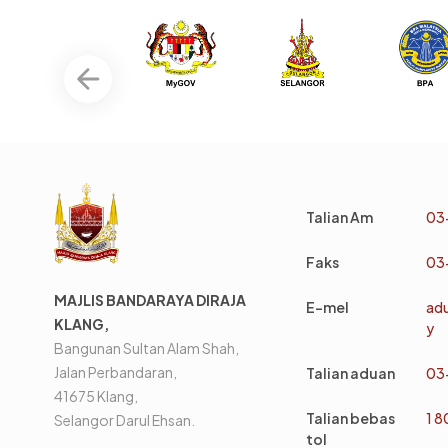
Talian Am
03
Faks
03
MAJLIS BANDARAYA DIRAJA
E-mel
ad
KLANG,
y
Bangunan Sultan Alam Shah,
Jalan Perbandaran,
Talian aduan
03
41675 Klang,
Talian bebas
1 
Selangor Darul Ehsan.
tol