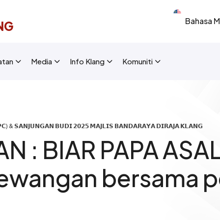
Select your 
NG
New Layout]
atan
Media
Info Klang
Komuniti
) & 𝗦𝗔𝗡𝗝𝗨𝗡𝗚𝗔𝗡 𝗕𝗨𝗗𝗜 𝟮𝟬𝟮𝟱 𝗠𝗔𝗝𝗟𝗜𝗦 𝗕𝗔𝗡𝗗𝗔𝗥𝗔𝗬𝗔 𝗗𝗜𝗥𝗔𝗝𝗔 𝗞𝗟𝗔𝗡𝗚
N : BIAR PAPA ASA
 Kewangan bersama 