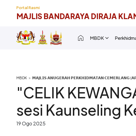
Langkau ke kandungan utama
Portal Rasmi
MAJLIS BANDARAYA DIRAJA KLA
Main navigation [
MBDK
Perkhidm
Breadcrumb
𝗠𝗔𝗝𝗟𝗜𝗦 𝗔𝗡𝗨𝗚𝗘𝗥𝗔𝗛 𝗣𝗘𝗥𝗞𝗛𝗜𝗗𝗠𝗔𝗧𝗔𝗡 𝗖𝗘𝗠𝗘𝗥𝗟𝗔𝗡𝗚 (𝗔𝗣
"CELIK KEWANGA
sesi Kaunseling
19 Ogo 2025