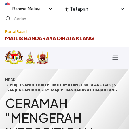
Langkau ke kandungan utama
Select your language
Tetapan
Portal Rasmi
MAJLIS BANDARAYA DIRAJA KLANG
Breadcrumb
𝗠𝗔𝗝𝗟𝗜𝗦 𝗔𝗡𝗨𝗚𝗘𝗥𝗔𝗛 𝗣𝗘𝗥𝗞𝗛𝗜𝗗𝗠𝗔𝗧𝗔𝗡 𝗖𝗘𝗠𝗘𝗥𝗟𝗔𝗡𝗚 (𝗔𝗣𝗖) &
𝗦𝗔𝗡𝗝𝗨𝗡𝗚𝗔𝗡 𝗕𝗨𝗗𝗜 𝟮𝟬𝟮𝟱 𝗠𝗔𝗝𝗟𝗜𝗦 𝗕𝗔𝗡𝗗𝗔𝗥𝗔𝗬𝗔 𝗗𝗜𝗥𝗔𝗝𝗔 𝗞𝗟𝗔𝗡𝗚
CERAMAH
"MENGERAH