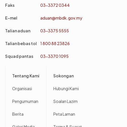
Faks
03-3372 0344
E-mel
aduan@mbdk.gov.my
Talian aduan
03-3375 5555
Talian bebas tol
1 800 88 23826
Squad pantas
03-3370 1095
Footer
Tentang Kami
Sokongan
Organisasi
Hubungi Kami
Pengumuman
Soalan Lazim
Berita
Peta Laman
Galeri Media
Terma & Syarat