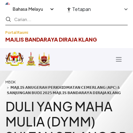
Langkau ke kandungan utama
Select your language
Tetapan
Portal Rasmi
MAJLIS BANDARAYA DIRAJA KLANG
Breadcrumb
𝗠𝗔𝗝𝗟𝗜𝗦 𝗔𝗡𝗨𝗚𝗘𝗥𝗔𝗛 𝗣𝗘𝗥𝗞𝗛𝗜𝗗𝗠𝗔𝗧𝗔𝗡 𝗖𝗘𝗠𝗘𝗥𝗟𝗔𝗡𝗚 (𝗔𝗣𝗖) &
𝗦𝗔𝗡𝗝𝗨𝗡𝗚𝗔𝗡 𝗕𝗨𝗗𝗜 𝟮𝟬𝟮𝟱 𝗠𝗔𝗝𝗟𝗜𝗦 𝗕𝗔𝗡𝗗𝗔𝗥𝗔𝗬𝗔 𝗗𝗜𝗥𝗔𝗝𝗔 𝗞𝗟𝗔𝗡𝗚
DULI YANG MAHA
MULIA (DYMM)