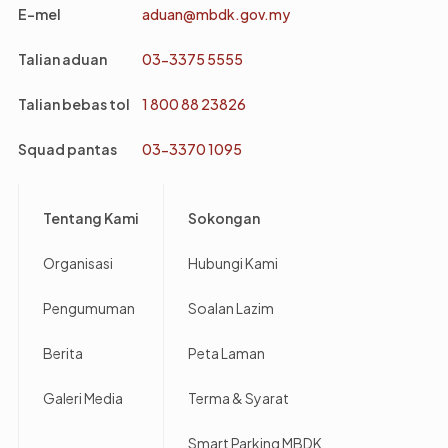
E-mel
aduan@mbdk.gov.my
Talian aduan
03-3375 5555
Talian bebas tol
1 800 88 23826
Squad pantas
03-3370 1095
Footer
Tentang Kami
Sokongan
Organisasi
Hubungi Kami
Pengumuman
Soalan Lazim
Berita
Peta Laman
Galeri Media
Terma & Syarat
Smart Parking MBDK