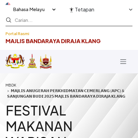
Langkau ke kandungan utama
Select your language
Tetapan
Portal Rasmi
MAJLIS BANDARAYA DIRAJA KLANG
Breadcrumb
𝗠𝗔𝗝𝗟𝗜𝗦 𝗔𝗡𝗨𝗚𝗘𝗥𝗔𝗛 𝗣𝗘𝗥𝗞𝗛𝗜𝗗𝗠𝗔𝗧𝗔𝗡 𝗖𝗘𝗠𝗘𝗥𝗟𝗔𝗡𝗚 (𝗔𝗣𝗖) &
𝗦𝗔𝗡𝗝𝗨𝗡𝗚𝗔𝗡 𝗕𝗨𝗗𝗜 𝟮𝟬𝟮𝟱 𝗠𝗔𝗝𝗟𝗜𝗦 𝗕𝗔𝗡𝗗𝗔𝗥𝗔𝗬𝗔 𝗗𝗜𝗥𝗔𝗝𝗔 𝗞𝗟𝗔𝗡𝗚
FESTIVAL
MAKANAN