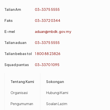
Talian Am
03-3375 5555
Faks
03-3372 0344
E-mel
aduan@mbdk.gov.my
Talian aduan
03-3375 5555
Talian bebas tol
1 800 88 23826
Squad pantas
03-3370 1095
Footer
Tentang Kami
Sokongan
Organisasi
Hubungi Kami
Pengumuman
Soalan Lazim