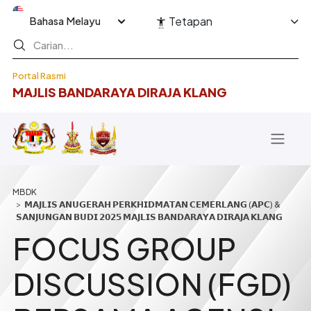
Langkau ke kandungan utama
Select your language
Tetapan
Portal Rasmi
MAJLIS BANDARAYA DIRAJA KLANG
Breadcrumb
𝗠𝗔𝗝𝗟𝗜𝗦 𝗔𝗡𝗨𝗚𝗘𝗥𝗔𝗛 𝗣𝗘𝗥𝗞𝗛𝗜𝗗𝗠𝗔𝗧𝗔𝗡 𝗖𝗘𝗠𝗘𝗥𝗟𝗔𝗡𝗚 (𝗔𝗣𝗖) &
𝗦𝗔𝗡𝗝𝗨𝗡𝗚𝗔𝗡 𝗕𝗨𝗗𝗜 𝟮𝟬𝟮𝟱 𝗠𝗔𝗝𝗟𝗜𝗦 𝗕𝗔𝗡𝗗𝗔𝗥𝗔𝗬𝗔 𝗗𝗜𝗥𝗔𝗝𝗔 𝗞𝗟𝗔𝗡𝗚
FOCUS GROUP
DISCUSSION (FGD)