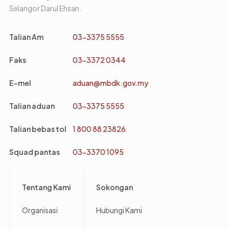
Selangor Darul Ehsan.
Talian Am
03-3375 5555
Faks
03-3372 0344
E-mel
aduan@mbdk.gov.my
Talian aduan
03-3375 5555
Talian bebas tol
1 800 88 23826
Squad pantas
03-3370 1095
Footer
Tentang Kami
Sokongan
Organisasi
Hubungi Kami