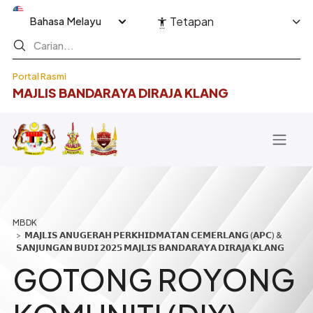
Langkau ke kandungan utama
Select your language
Tetapan
Portal Rasmi
MAJLIS BANDARAYA DIRAJA KLANG
Breadcrumb
𝗠𝗔𝗝𝗟𝗜𝗦 𝗔𝗡𝗨𝗚𝗘𝗥𝗔𝗛 𝗣𝗘𝗥𝗞𝗛𝗜𝗗𝗠𝗔𝗧𝗔𝗡 𝗖𝗘𝗠𝗘𝗥𝗟𝗔𝗡𝗚 (𝗔𝗣𝗖) &
𝗦𝗔𝗡𝗝𝗨𝗡𝗚𝗔𝗡 𝗕𝗨𝗗𝗜 𝟮𝟬𝟮𝟱 𝗠𝗔𝗝𝗟𝗜𝗦 𝗕𝗔𝗡𝗗𝗔𝗥𝗔𝗬𝗔 𝗗𝗜𝗥𝗔𝗝𝗔 𝗞𝗟𝗔𝗡𝗚
GOTONG ROYONG