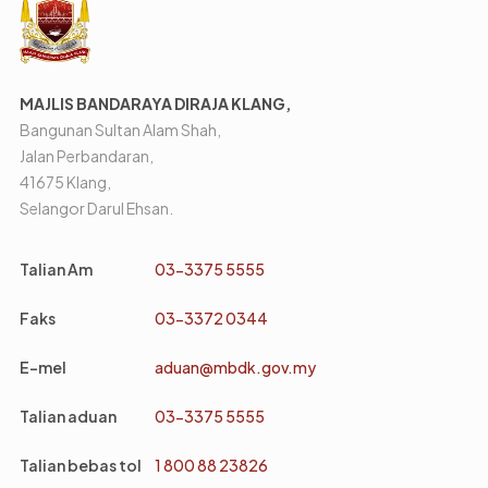
MAJLIS BANDARAYA DIRAJA KLANG,
Bangunan Sultan Alam Shah,
Jalan Perbandaran,
41675 Klang,
Selangor Darul Ehsan.
Talian Am
03-3375 5555
Faks
03-3372 0344
E-mel
aduan@mbdk.gov.my
Talian aduan
03-3375 5555
Talian bebas tol
1 800 88 23826