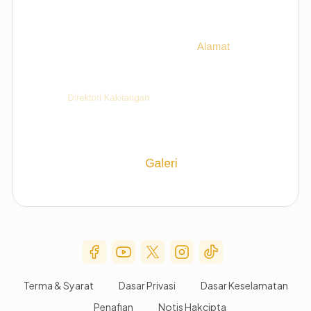
Social Media Menu
Terma & Syarat
Dasar Privasi
Dasar Keselamatan
Penafian
Notis Hakcipta