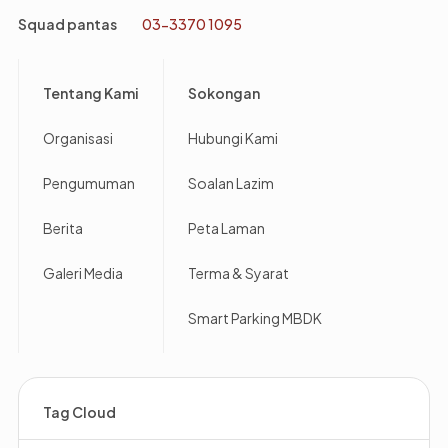
Squad pantas
03-3370 1095
Footer
Tentang Kami
Sokongan
Organisasi
Hubungi Kami
Pengumuman
Soalan Lazim
Berita
Peta Laman
Galeri Media
Terma & Syarat
Smart Parking MBDK
Tag Cloud