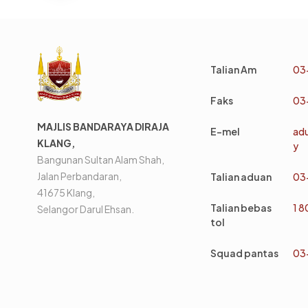
Talian Am
03
Faks
03
MAJLIS BANDARAYA DIRAJA
E-mel
ad
KLANG,
y
Bangunan Sultan Alam Shah,
Jalan Perbandaran,
Talian aduan
03
41675 Klang,
Talian bebas
1 
Selangor Darul Ehsan.
tol
Squad pantas
03