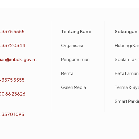
Footer
-3375 5555
Tentang Kami
Sokongan
-3372 0344
Organisasi
Hubungi Ka
uan@mbdk.gov.m
Pengumuman
Soalan Laz
Berita
Peta Laman
-3375 5555
Galeri Media
Terma & Sy
800 88 23826
Smart Park
-3370 1095