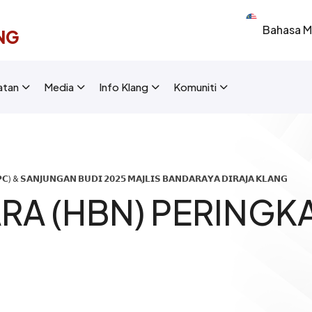
Select your 
NG
New Layout]
atan
Media
Info Klang
Komuniti
) & 𝗦𝗔𝗡𝗝𝗨𝗡𝗚𝗔𝗡 𝗕𝗨𝗗𝗜 𝟮𝟬𝟮𝟱 𝗠𝗔𝗝𝗟𝗜𝗦 𝗕𝗔𝗡𝗗𝗔𝗥𝗔𝗬𝗔 𝗗𝗜𝗥𝗔𝗝𝗔 𝗞𝗟𝗔𝗡𝗚
ARA (HBN) PERINGK
5