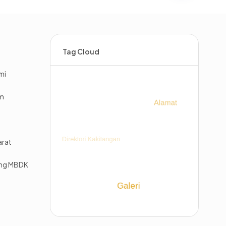
Tag Cloud
mi
im
arat
ing MBDK