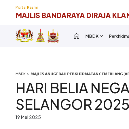
Langkau ke kandungan utama
Portal Rasmi
MAJLIS BANDARAYA DIRAJA KLA
Main navigation [
MBDK
Perkhidm
Breadcrumb
𝗠𝗔𝗝𝗟𝗜𝗦 𝗔𝗡𝗨𝗚𝗘𝗥𝗔𝗛 𝗣𝗘𝗥𝗞𝗛𝗜𝗗𝗠𝗔𝗧𝗔𝗡 𝗖𝗘𝗠𝗘𝗥𝗟𝗔𝗡𝗚 (𝗔𝗣
HARI BELIA NEG
SELANGOR 202
19 Mei 2025