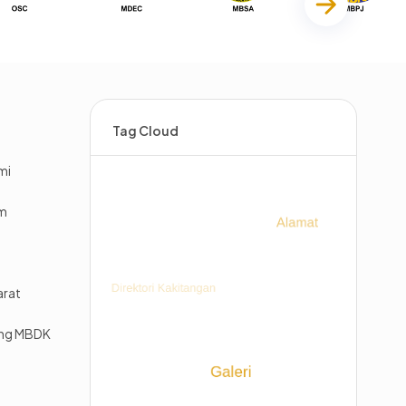
Tag Cloud
mi
im
arat
ing MBDK