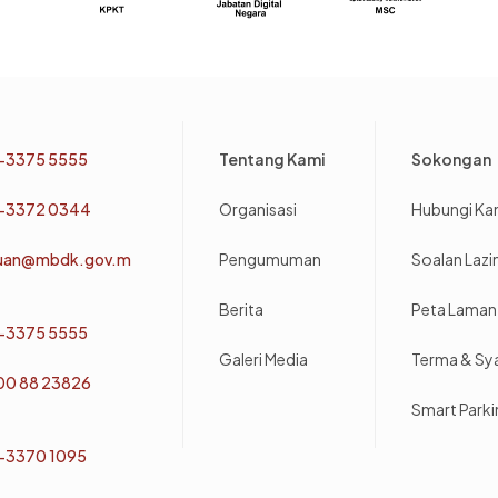
Footer
-3375 5555
Tentang Kami
Sokongan
-3372 0344
Organisasi
Hubungi Ka
uan@mbdk.gov.m
Pengumuman
Soalan Laz
Berita
Peta Laman
-3375 5555
Galeri Media
Terma & Sy
800 88 23826
Smart Park
-3370 1095