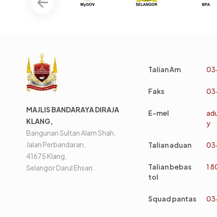
Talian Am
03
Faks
03
MAJLIS BANDARAYA DIRAJA
E-mel
ad
KLANG,
y
Bangunan Sultan Alam Shah,
Jalan Perbandaran,
Talian aduan
03
41675 Klang,
Talian bebas
1 
Selangor Darul Ehsan.
tol
Squad pantas
03