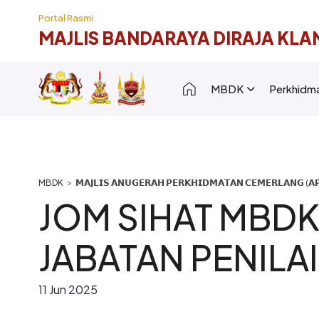
Langkau ke kandungan utama
Portal Rasmi
MAJLIS BANDARAYA DIRAJA KLA
Main navigation [
MBDK
Perkhidm
Breadcrumb
𝗠𝗔𝗝𝗟𝗜𝗦 𝗔𝗡𝗨𝗚𝗘𝗥𝗔𝗛 𝗣𝗘𝗥𝗞𝗛𝗜𝗗𝗠𝗔𝗧𝗔𝗡 𝗖𝗘𝗠𝗘𝗥𝗟𝗔𝗡𝗚 (𝗔𝗣
JOM SIHAT MBD
JABATAN PENILA
11 Jun 2025