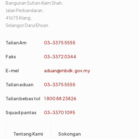
Bangunan Sultan Alam Shah,
Jalan Perbandaran,
41675 Klang,
Selangor Darul Ehsan.
Talian Am
03-3375 5555
Faks
03-3372 0344
E-mel
aduan@mbdk.gov.my
Talian aduan
03-3375 5555
Talian bebas tol
1 800 88 23826
Squad pantas
03-3370 1095
Footer
Tentang Kami
Sokongan