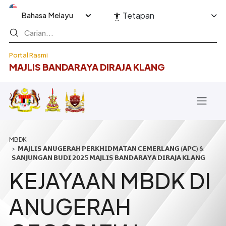
Langkau ke kandungan utama
Select your language
Tetapan
Portal Rasmi
MAJLIS BANDARAYA DIRAJA KLANG
Breadcrumb
𝗠𝗔𝗝𝗟𝗜𝗦 𝗔𝗡𝗨𝗚𝗘𝗥𝗔𝗛 𝗣𝗘𝗥𝗞𝗛𝗜𝗗𝗠𝗔𝗧𝗔𝗡 𝗖𝗘𝗠𝗘𝗥𝗟𝗔𝗡𝗚 (𝗔𝗣𝗖) &
𝗦𝗔𝗡𝗝𝗨𝗡𝗚𝗔𝗡 𝗕𝗨𝗗𝗜 𝟮𝟬𝟮𝟱 𝗠𝗔𝗝𝗟𝗜𝗦 𝗕𝗔𝗡𝗗𝗔𝗥𝗔𝗬𝗔 𝗗𝗜𝗥𝗔𝗝𝗔 𝗞𝗟𝗔𝗡𝗚
KEJAYAAN MBDK DI
ANUGERAH