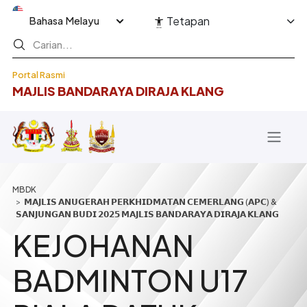
Langkau ke kandungan utama
Select your language
Tetapan
Portal Rasmi
MAJLIS BANDARAYA DIRAJA KLANG
Breadcrumb
𝗠𝗔𝗝𝗟𝗜𝗦 𝗔𝗡𝗨𝗚𝗘𝗥𝗔𝗛 𝗣𝗘𝗥𝗞𝗛𝗜𝗗𝗠𝗔𝗧𝗔𝗡 𝗖𝗘𝗠𝗘𝗥𝗟𝗔𝗡𝗚 (𝗔𝗣𝗖) &
𝗦𝗔𝗡𝗝𝗨𝗡𝗚𝗔𝗡 𝗕𝗨𝗗𝗜 𝟮𝟬𝟮𝟱 𝗠𝗔𝗝𝗟𝗜𝗦 𝗕𝗔𝗡𝗗𝗔𝗥𝗔𝗬𝗔 𝗗𝗜𝗥𝗔𝗝𝗔 𝗞𝗟𝗔𝗡𝗚
KEJOHANAN
BADMINTON U17