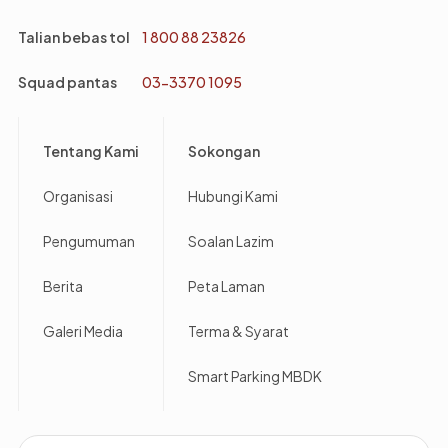
Talian bebas tol
1 800 88 23826
Squad pantas
03-3370 1095
Footer
Tentang Kami
Sokongan
Organisasi
Hubungi Kami
Pengumuman
Soalan Lazim
Berita
Peta Laman
Galeri Media
Terma & Syarat
Smart Parking MBDK