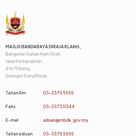
MAJLIS BANDARAYA DIRAJA KLANG,
Bangunan Sultan Alam Shah,
Jalan Perbandaran,
41675 Klang,
Selangor Darul Ehsan.
Talian Am
03-3375 5555
Faks
03-3372 0344
E-mel
aduan@mbdk.gov.my
Talian aduan
03-3375 5555