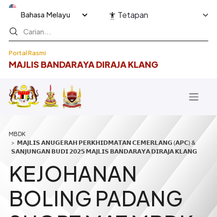
Langkau ke kandungan utama
Select your language
Tetapan
Portal Rasmi
MAJLIS BANDARAYA DIRAJA KLANG
Breadcrumb
𝗠𝗔𝗝𝗟𝗜𝗦 𝗔𝗡𝗨𝗚𝗘𝗥𝗔𝗛 𝗣𝗘𝗥𝗞𝗛𝗜𝗗𝗠𝗔𝗧𝗔𝗡 𝗖𝗘𝗠𝗘𝗥𝗟𝗔𝗡𝗚 (𝗔𝗣𝗖) &
𝗦𝗔𝗡𝗝𝗨𝗡𝗚𝗔𝗡 𝗕𝗨𝗗𝗜 𝟮𝟬𝟮𝟱 𝗠𝗔𝗝𝗟𝗜𝗦 𝗕𝗔𝗡𝗗𝗔𝗥𝗔𝗬𝗔 𝗗𝗜𝗥𝗔𝗝𝗔 𝗞𝗟𝗔𝗡𝗚
KEJOHANAN
BOLING PADANG