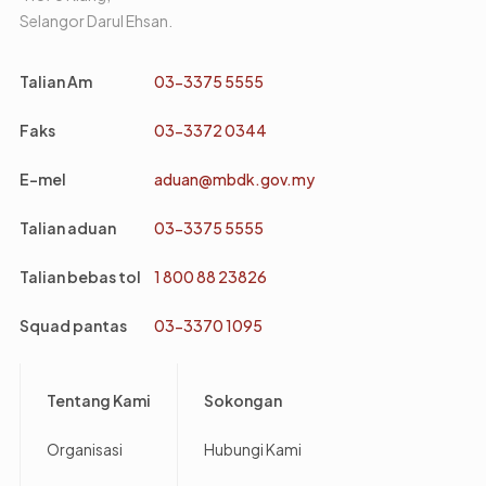
Selangor Darul Ehsan.
Talian Am
03-3375 5555
Faks
03-3372 0344
E-mel
aduan@mbdk.gov.my
Talian aduan
03-3375 5555
Talian bebas tol
1 800 88 23826
Squad pantas
03-3370 1095
Footer
Tentang Kami
Sokongan
Organisasi
Hubungi Kami