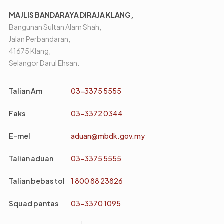
MAJLIS BANDARAYA DIRAJA KLANG,
Bangunan Sultan Alam Shah,
Jalan Perbandaran,
41675 Klang,
Selangor Darul Ehsan.
Talian Am
03-3375 5555
Faks
03-3372 0344
E-mel
aduan@mbdk.gov.my
Talian aduan
03-3375 5555
Talian bebas tol
1 800 88 23826
Squad pantas
03-3370 1095