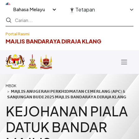
Langkau ke kandungan utama
Select your language
Tetapan
Portal Rasmi
MAJLIS BANDARAYA DIRAJA KLANG
Breadcrumb
𝗠𝗔𝗝𝗟𝗜𝗦 𝗔𝗡𝗨𝗚𝗘𝗥𝗔𝗛 𝗣𝗘𝗥𝗞𝗛𝗜𝗗𝗠𝗔𝗧𝗔𝗡 𝗖𝗘𝗠𝗘𝗥𝗟𝗔𝗡𝗚 (𝗔𝗣𝗖) &
𝗦𝗔𝗡𝗝𝗨𝗡𝗚𝗔𝗡 𝗕𝗨𝗗𝗜 𝟮𝟬𝟮𝟱 𝗠𝗔𝗝𝗟𝗜𝗦 𝗕𝗔𝗡𝗗𝗔𝗥𝗔𝗬𝗔 𝗗𝗜𝗥𝗔𝗝𝗔 𝗞𝗟𝗔𝗡𝗚
KEJOHANAN PIALA
DATUK BANDAR