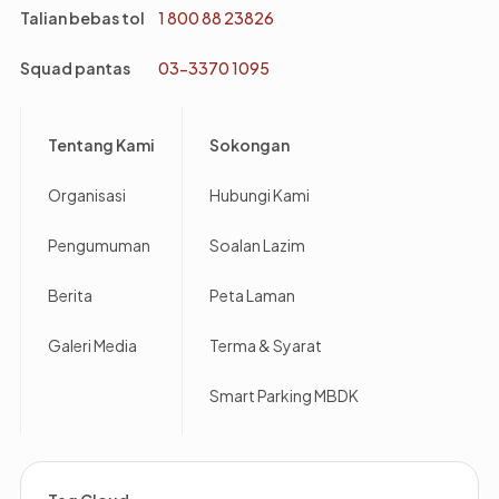
Talian bebas tol
1 800 88 23826
Squad pantas
03-3370 1095
Footer
Tentang Kami
Sokongan
Organisasi
Hubungi Kami
Pengumuman
Soalan Lazim
Berita
Peta Laman
Galeri Media
Terma & Syarat
Smart Parking MBDK