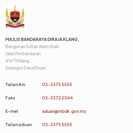
MAJLIS BANDARAYA DIRAJA KLANG,
Bangunan Sultan Alam Shah,
Jalan Perbandaran,
41675 Klang,
Selangor Darul Ehsan.
Talian Am
03-3375 5555
Faks
03-3372 0344
E-mel
aduan@mbdk.gov.my
Talian aduan
03-3375 5555