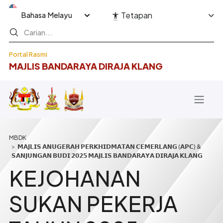
Langkau ke kandungan utama
Select your language
Tetapan
Portal Rasmi
MAJLIS BANDARAYA DIRAJA KLANG
Breadcrumb
𝗠𝗔𝗝𝗟𝗜𝗦 𝗔𝗡𝗨𝗚𝗘𝗥𝗔𝗛 𝗣𝗘𝗥𝗞𝗛𝗜𝗗𝗠𝗔𝗧𝗔𝗡 𝗖𝗘𝗠𝗘𝗥𝗟𝗔𝗡𝗚 (𝗔𝗣𝗖) &
𝗦𝗔𝗡𝗝𝗨𝗡𝗚𝗔𝗡 𝗕𝗨𝗗𝗜 𝟮𝟬𝟮𝟱 𝗠𝗔𝗝𝗟𝗜𝗦 𝗕𝗔𝗡𝗗𝗔𝗥𝗔𝗬𝗔 𝗗𝗜𝗥𝗔𝗝𝗔 𝗞𝗟𝗔𝗡𝗚
KEJOHANAN
SUKAN PEKERJA