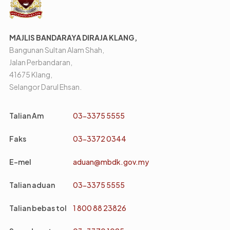
MAJLIS BANDARAYA DIRAJA KLANG,
Bangunan Sultan Alam Shah,
Jalan Perbandaran,
41675 Klang,
Selangor Darul Ehsan.
Talian Am
03-3375 5555
Faks
03-3372 0344
E-mel
aduan@mbdk.gov.my
Talian aduan
03-3375 5555
Talian bebas tol
1 800 88 23826