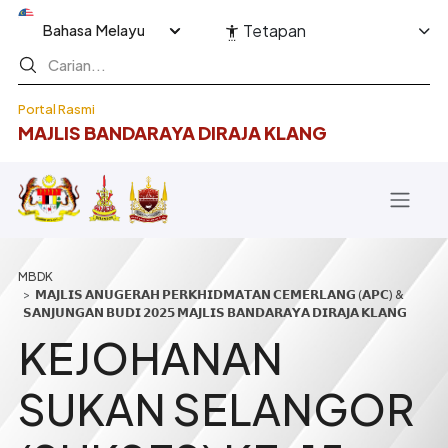
Langkau ke kandungan utama
Select your language
Tetapan
Portal Rasmi
MAJLIS BANDARAYA DIRAJA KLANG
Breadcrumb
𝗠𝗔𝗝𝗟𝗜𝗦 𝗔𝗡𝗨𝗚𝗘𝗥𝗔𝗛 𝗣𝗘𝗥𝗞𝗛𝗜𝗗𝗠𝗔𝗧𝗔𝗡 𝗖𝗘𝗠𝗘𝗥𝗟𝗔𝗡𝗚 (𝗔𝗣𝗖) &
𝗦𝗔𝗡𝗝𝗨𝗡𝗚𝗔𝗡 𝗕𝗨𝗗𝗜 𝟮𝟬𝟮𝟱 𝗠𝗔𝗝𝗟𝗜𝗦 𝗕𝗔𝗡𝗗𝗔𝗥𝗔𝗬𝗔 𝗗𝗜𝗥𝗔𝗝𝗔 𝗞𝗟𝗔𝗡𝗚
KEJOHANAN
SUKAN SELANGOR