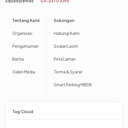
Squad pantas
03-3370 1095
Footer
Tentang Kami
Sokongan
Organisasi
Hubungi Kami
Pengumuman
Soalan Lazim
Berita
Peta Laman
Galeri Media
Terma & Syarat
Smart Parking MBDK
Tag Cloud