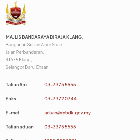
MAJLIS BANDARAYA DIRAJA KLANG,
Bangunan Sultan Alam Shah,
Jalan Perbandaran,
41675 Klang,
Selangor Darul Ehsan.
Talian Am
03-3375 5555
Faks
03-3372 0344
E-mel
aduan@mbdk.gov.my
Talian aduan
03-3375 5555