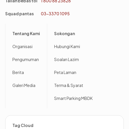
Talian bebas tol
1 800 88 23826
Squad pantas
03-3370 1095
Footer
Tentang Kami
Sokongan
Organisasi
Hubungi Kami
Pengumuman
Soalan Lazim
Berita
Peta Laman
Galeri Media
Terma & Syarat
Smart Parking MBDK
Tag Cloud