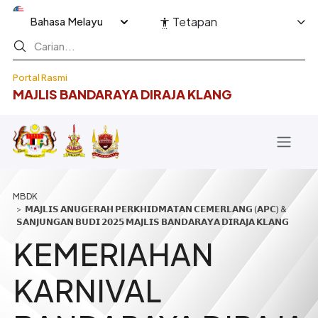
Langkau ke kandungan utama
Select your language
Tetapan
Portal Rasmi
MAJLIS BANDARAYA DIRAJA KLANG
Breadcrumb
𝗠𝗔𝗝𝗟𝗜𝗦 𝗔𝗡𝗨𝗚𝗘𝗥𝗔𝗛 𝗣𝗘𝗥𝗞𝗛𝗜𝗗𝗠𝗔𝗧𝗔𝗡 𝗖𝗘𝗠𝗘𝗥𝗟𝗔𝗡𝗚 (𝗔𝗣𝗖) &
𝗦𝗔𝗡𝗝𝗨𝗡𝗚𝗔𝗡 𝗕𝗨𝗗𝗜 𝟮𝟬𝟮𝟱 𝗠𝗔𝗝𝗟𝗜𝗦 𝗕𝗔𝗡𝗗𝗔𝗥𝗔𝗬𝗔 𝗗𝗜𝗥𝗔𝗝𝗔 𝗞𝗟𝗔𝗡𝗚
KEMERIAHAN
KARNIVAL