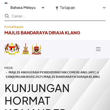
Langkau ke kandungan utama
Select your language
Tetapan
Portal Rasmi
MAJLIS BANDARAYA DIRAJA KLANG
Breadcrumb
𝗠𝗔𝗝𝗟𝗜𝗦 𝗔𝗡𝗨𝗚𝗘𝗥𝗔𝗛 𝗣𝗘𝗥𝗞𝗛𝗜𝗗𝗠𝗔𝗧𝗔𝗡 𝗖𝗘𝗠𝗘𝗥𝗟𝗔𝗡𝗚 (𝗔𝗣𝗖) &
𝗦𝗔𝗡𝗝𝗨𝗡𝗚𝗔𝗡 𝗕𝗨𝗗𝗜 𝟮𝟬𝟮𝟱 𝗠𝗔𝗝𝗟𝗜𝗦 𝗕𝗔𝗡𝗗𝗔𝗥𝗔𝗬𝗔 𝗗𝗜𝗥𝗔𝗝𝗔 𝗞𝗟𝗔𝗡𝗚
KUNJUNGAN
HORMAT