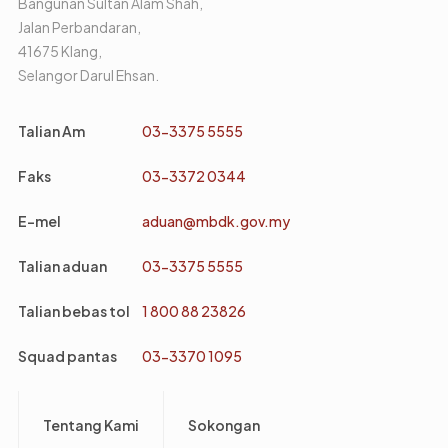
Bangunan Sultan Alam Shah,
Jalan Perbandaran,
41675 Klang,
Selangor Darul Ehsan.
Talian Am
03-3375 5555
Faks
03-3372 0344
E-mel
aduan@mbdk.gov.my
Talian aduan
03-3375 5555
Talian bebas tol
1 800 88 23826
Squad pantas
03-3370 1095
Footer
Tentang Kami
Sokongan