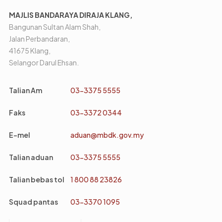
MAJLIS BANDARAYA DIRAJA KLANG,
Bangunan Sultan Alam Shah,
Jalan Perbandaran,
41675 Klang,
Selangor Darul Ehsan.
Talian Am
03-3375 5555
Faks
03-3372 0344
E-mel
aduan@mbdk.gov.my
Talian aduan
03-3375 5555
Talian bebas tol
1 800 88 23826
Squad pantas
03-3370 1095