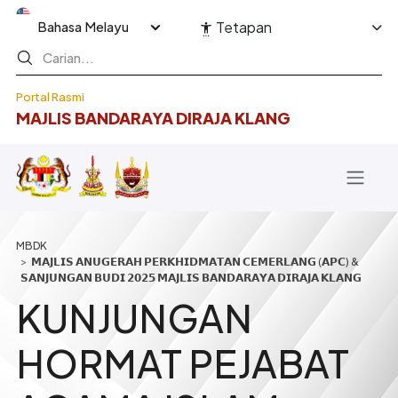
Langkau ke kandungan utama
Select your language
Tetapan
Portal Rasmi
MAJLIS BANDARAYA DIRAJA KLANG
Breadcrumb
𝗠𝗔𝗝𝗟𝗜𝗦 𝗔𝗡𝗨𝗚𝗘𝗥𝗔𝗛 𝗣𝗘𝗥𝗞𝗛𝗜𝗗𝗠𝗔𝗧𝗔𝗡 𝗖𝗘𝗠𝗘𝗥𝗟𝗔𝗡𝗚 (𝗔𝗣𝗖) &
𝗦𝗔𝗡𝗝𝗨𝗡𝗚𝗔𝗡 𝗕𝗨𝗗𝗜 𝟮𝟬𝟮𝟱 𝗠𝗔𝗝𝗟𝗜𝗦 𝗕𝗔𝗡𝗗𝗔𝗥𝗔𝗬𝗔 𝗗𝗜𝗥𝗔𝗝𝗔 𝗞𝗟𝗔𝗡𝗚
KUNJUNGAN
HORMAT PEJABAT