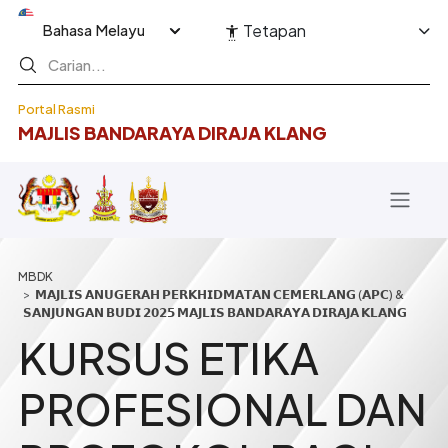
Langkau ke kandungan utama
Select your language
Tetapan
Portal Rasmi
MAJLIS BANDARAYA DIRAJA KLANG
Breadcrumb
𝗠𝗔𝗝𝗟𝗜𝗦 𝗔𝗡𝗨𝗚𝗘𝗥𝗔𝗛 𝗣𝗘𝗥𝗞𝗛𝗜𝗗𝗠𝗔𝗧𝗔𝗡 𝗖𝗘𝗠𝗘𝗥𝗟𝗔𝗡𝗚 (𝗔𝗣𝗖) &
𝗦𝗔𝗡𝗝𝗨𝗡𝗚𝗔𝗡 𝗕𝗨𝗗𝗜 𝟮𝟬𝟮𝟱 𝗠𝗔𝗝𝗟𝗜𝗦 𝗕𝗔𝗡𝗗𝗔𝗥𝗔𝗬𝗔 𝗗𝗜𝗥𝗔𝗝𝗔 𝗞𝗟𝗔𝗡𝗚
KURSUS ETIKA
PROFESIONAL DAN