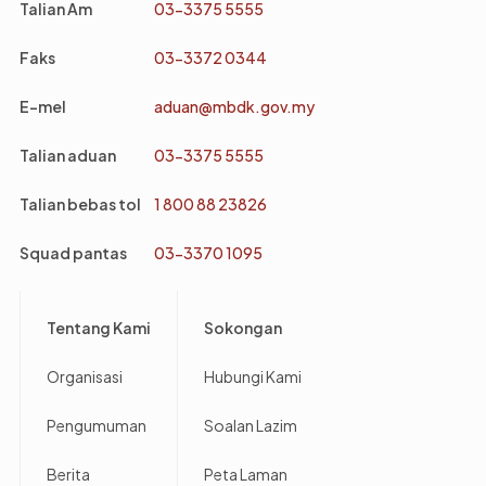
Talian Am
03-3375 5555
Faks
03-3372 0344
E-mel
aduan@mbdk.gov.my
Talian aduan
03-3375 5555
Talian bebas tol
1 800 88 23826
Squad pantas
03-3370 1095
Footer
Tentang Kami
Sokongan
Organisasi
Hubungi Kami
Pengumuman
Soalan Lazim
Berita
Peta Laman