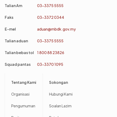
Talian Am
03-3375 5555
Faks
03-3372 0344
E-mel
aduan@mbdk.gov.my
Talian aduan
03-3375 5555
Talian bebas tol
1 800 88 23826
Squad pantas
03-3370 1095
Footer
Tentang Kami
Sokongan
Organisasi
Hubungi Kami
Pengumuman
Soalan Lazim