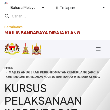
Langkau ke kandungan utama
Select your language
Tetapan
Portal Rasmi
MAJLIS BANDARAYA DIRAJA KLANG
Breadcrumb
𝗠𝗔𝗝𝗟𝗜𝗦 𝗔𝗡𝗨𝗚𝗘𝗥𝗔𝗛 𝗣𝗘𝗥𝗞𝗛𝗜𝗗𝗠𝗔𝗧𝗔𝗡 𝗖𝗘𝗠𝗘𝗥𝗟𝗔𝗡𝗚 (𝗔𝗣𝗖) &
𝗦𝗔𝗡𝗝𝗨𝗡𝗚𝗔𝗡 𝗕𝗨𝗗𝗜 𝟮𝟬𝟮𝟱 𝗠𝗔𝗝𝗟𝗜𝗦 𝗕𝗔𝗡𝗗𝗔𝗥𝗔𝗬𝗔 𝗗𝗜𝗥𝗔𝗝𝗔 𝗞𝗟𝗔𝗡𝗚
KURSUS
PELAKSANAAN