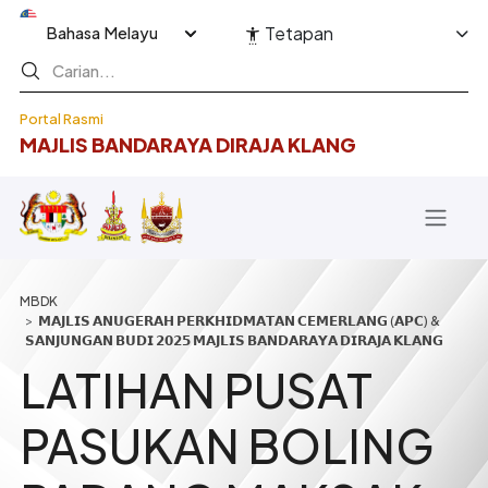
Langkau ke kandungan utama
Select your language
Tetapan
Portal Rasmi
MAJLIS BANDARAYA DIRAJA KLANG
Breadcrumb
𝗠𝗔𝗝𝗟𝗜𝗦 𝗔𝗡𝗨𝗚𝗘𝗥𝗔𝗛 𝗣𝗘𝗥𝗞𝗛𝗜𝗗𝗠𝗔𝗧𝗔𝗡 𝗖𝗘𝗠𝗘𝗥𝗟𝗔𝗡𝗚 (𝗔𝗣𝗖) &
𝗦𝗔𝗡𝗝𝗨𝗡𝗚𝗔𝗡 𝗕𝗨𝗗𝗜 𝟮𝟬𝟮𝟱 𝗠𝗔𝗝𝗟𝗜𝗦 𝗕𝗔𝗡𝗗𝗔𝗥𝗔𝗬𝗔 𝗗𝗜𝗥𝗔𝗝𝗔 𝗞𝗟𝗔𝗡𝗚
LATIHAN PUSAT
PASUKAN BOLING