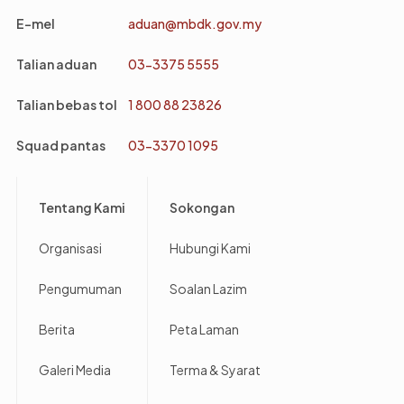
E-mel
aduan@mbdk.gov.my
Talian aduan
03-3375 5555
Talian bebas tol
1 800 88 23826
Squad pantas
03-3370 1095
Footer
Tentang Kami
Sokongan
Organisasi
Hubungi Kami
Pengumuman
Soalan Lazim
Berita
Peta Laman
Galeri Media
Terma & Syarat