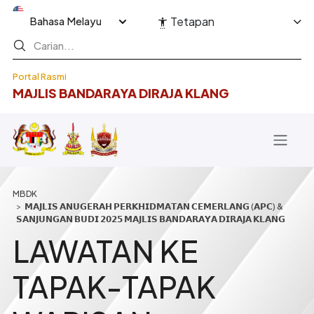
Langkau ke kandungan utama
Select your language
Tetapan
Portal Rasmi
MAJLIS BANDARAYA DIRAJA KLANG
Breadcrumb
𝗠𝗔𝗝𝗟𝗜𝗦 𝗔𝗡𝗨𝗚𝗘𝗥𝗔𝗛 𝗣𝗘𝗥𝗞𝗛𝗜𝗗𝗠𝗔𝗧𝗔𝗡 𝗖𝗘𝗠𝗘𝗥𝗟𝗔𝗡𝗚 (𝗔𝗣𝗖) &
𝗦𝗔𝗡𝗝𝗨𝗡𝗚𝗔𝗡 𝗕𝗨𝗗𝗜 𝟮𝟬𝟮𝟱 𝗠𝗔𝗝𝗟𝗜𝗦 𝗕𝗔𝗡𝗗𝗔𝗥𝗔𝗬𝗔 𝗗𝗜𝗥𝗔𝗝𝗔 𝗞𝗟𝗔𝗡𝗚
LAWATAN KE
TAPAK-TAPAK