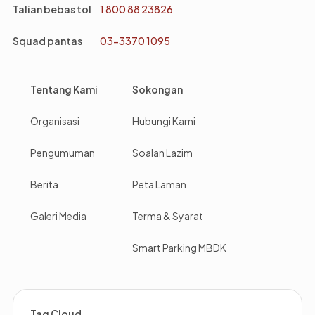
Talian bebas tol
1 800 88 23826
Squad pantas
03-3370 1095
Footer
Tentang Kami
Sokongan
Organisasi
Hubungi Kami
Pengumuman
Soalan Lazim
Berita
Peta Laman
Galeri Media
Terma & Syarat
Smart Parking MBDK
Tag Cloud