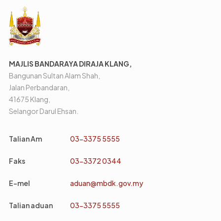
MAJLIS BANDARAYA DIRAJA KLANG,
Bangunan Sultan Alam Shah,
Jalan Perbandaran,
41675 Klang,
Selangor Darul Ehsan.
Talian Am
03-3375 5555
Faks
03-3372 0344
E-mel
aduan@mbdk.gov.my
Talian aduan
03-3375 5555