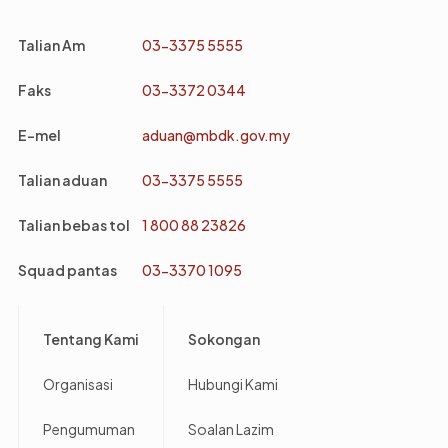
Talian Am
03-3375 5555
Faks
03-3372 0344
E-mel
aduan@mbdk.gov.my
Talian aduan
03-3375 5555
Talian bebas tol
1 800 88 23826
Squad pantas
03-3370 1095
Footer
Tentang Kami
Sokongan
Organisasi
Hubungi Kami
Pengumuman
Soalan Lazim