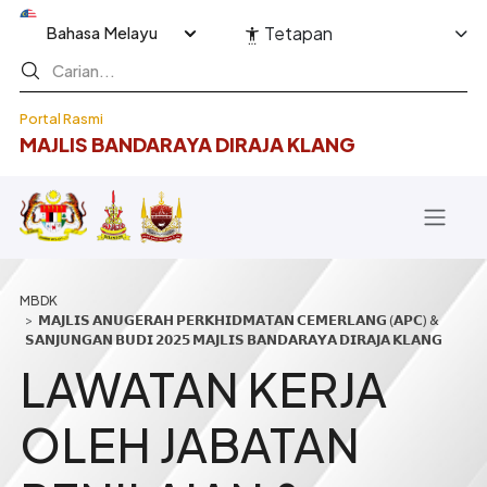
Langkau ke kandungan utama
Select your language
Tetapan
Portal Rasmi
MAJLIS BANDARAYA DIRAJA KLANG
Breadcrumb
𝗠𝗔𝗝𝗟𝗜𝗦 𝗔𝗡𝗨𝗚𝗘𝗥𝗔𝗛 𝗣𝗘𝗥𝗞𝗛𝗜𝗗𝗠𝗔𝗧𝗔𝗡 𝗖𝗘𝗠𝗘𝗥𝗟𝗔𝗡𝗚 (𝗔𝗣𝗖) &
𝗦𝗔𝗡𝗝𝗨𝗡𝗚𝗔𝗡 𝗕𝗨𝗗𝗜 𝟮𝟬𝟮𝟱 𝗠𝗔𝗝𝗟𝗜𝗦 𝗕𝗔𝗡𝗗𝗔𝗥𝗔𝗬𝗔 𝗗𝗜𝗥𝗔𝗝𝗔 𝗞𝗟𝗔𝗡𝗚
LAWATAN KERJA
OLEH JABATAN