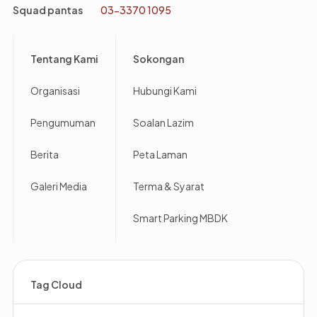
Squad pantas
03-3370 1095
Footer
Tentang Kami
Sokongan
Organisasi
Hubungi Kami
Pengumuman
Soalan Lazim
Berita
Peta Laman
Galeri Media
Terma & Syarat
Smart Parking MBDK
Tag Cloud