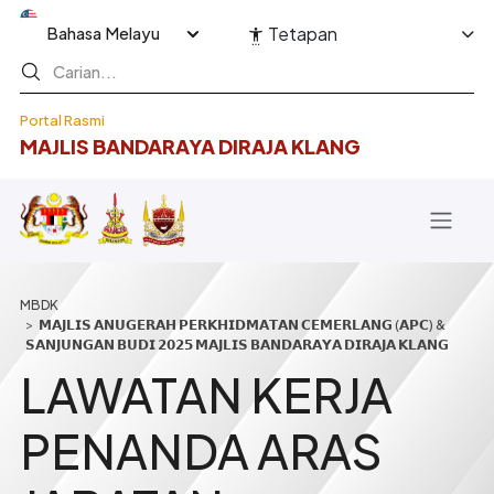
Langkau ke kandungan utama
Select your language
Tetapan
Portal Rasmi
MAJLIS BANDARAYA DIRAJA KLANG
Breadcrumb
𝗠𝗔𝗝𝗟𝗜𝗦 𝗔𝗡𝗨𝗚𝗘𝗥𝗔𝗛 𝗣𝗘𝗥𝗞𝗛𝗜𝗗𝗠𝗔𝗧𝗔𝗡 𝗖𝗘𝗠𝗘𝗥𝗟𝗔𝗡𝗚 (𝗔𝗣𝗖) &
𝗦𝗔𝗡𝗝𝗨𝗡𝗚𝗔𝗡 𝗕𝗨𝗗𝗜 𝟮𝟬𝟮𝟱 𝗠𝗔𝗝𝗟𝗜𝗦 𝗕𝗔𝗡𝗗𝗔𝗥𝗔𝗬𝗔 𝗗𝗜𝗥𝗔𝗝𝗔 𝗞𝗟𝗔𝗡𝗚
LAWATAN KERJA
PENANDA ARAS