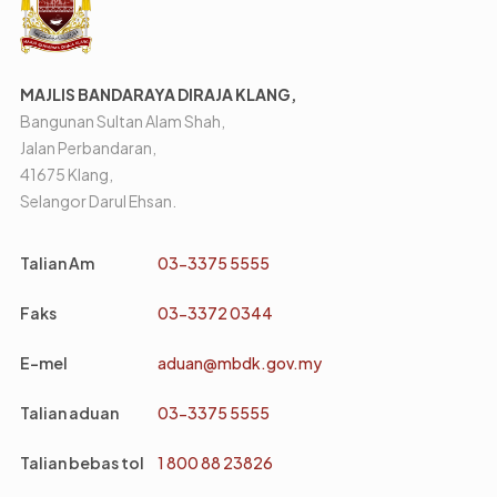
MAJLIS BANDARAYA DIRAJA KLANG,
Bangunan Sultan Alam Shah,
Jalan Perbandaran,
41675 Klang,
Selangor Darul Ehsan.
Talian Am
03-3375 5555
Faks
03-3372 0344
E-mel
aduan@mbdk.gov.my
Talian aduan
03-3375 5555
Talian bebas tol
1 800 88 23826