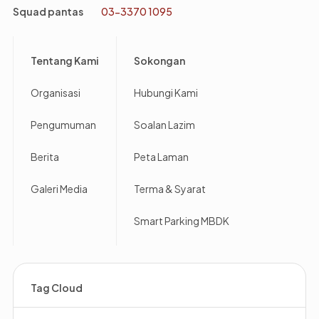
Squad pantas
03-3370 1095
Footer
Tentang Kami
Sokongan
Organisasi
Hubungi Kami
Pengumuman
Soalan Lazim
Berita
Peta Laman
Galeri Media
Terma & Syarat
Smart Parking MBDK
Tag Cloud