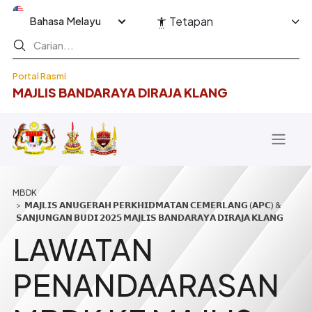
Langkau ke kandungan utama
Select your language
Tetapan
Portal Rasmi
MAJLIS BANDARAYA DIRAJA KLANG
Breadcrumb
𝗠𝗔𝗝𝗟𝗜𝗦 𝗔𝗡𝗨𝗚𝗘𝗥𝗔𝗛 𝗣𝗘𝗥𝗞𝗛𝗜𝗗𝗠𝗔𝗧𝗔𝗡 𝗖𝗘𝗠𝗘𝗥𝗟𝗔𝗡𝗚 (𝗔𝗣𝗖) &
𝗦𝗔𝗡𝗝𝗨𝗡𝗚𝗔𝗡 𝗕𝗨𝗗𝗜 𝟮𝟬𝟮𝟱 𝗠𝗔𝗝𝗟𝗜𝗦 𝗕𝗔𝗡𝗗𝗔𝗥𝗔𝗬𝗔 𝗗𝗜𝗥𝗔𝗝𝗔 𝗞𝗟𝗔𝗡𝗚
LAWATAN
PENANDAARASAN