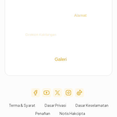
Social Media Menu
Terma & Syarat
Dasar Privasi
Dasar Keselamatan
Penafian
Notis Hakcipta