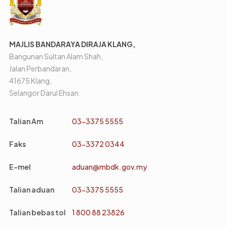
MAJLIS BANDARAYA DIRAJA KLANG,
Bangunan Sultan Alam Shah,
Jalan Perbandaran,
41675 Klang,
Selangor Darul Ehsan.
Talian Am
03-3375 5555
Faks
03-3372 0344
E-mel
aduan@mbdk.gov.my
Talian aduan
03-3375 5555
Talian bebas tol
1 800 88 23826