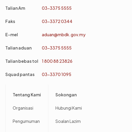
Talian Am
03-3375 5555
Faks
03-3372 0344
E-mel
aduan@mbdk.gov.my
Talian aduan
03-3375 5555
Talian bebas tol
1 800 88 23826
Squad pantas
03-3370 1095
Footer
Tentang Kami
Sokongan
Organisasi
Hubungi Kami
Pengumuman
Soalan Lazim