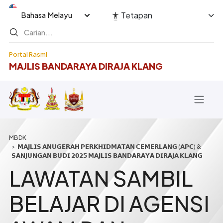
Langkau ke kandungan utama
Select your language
Tetapan
Portal Rasmi
MAJLIS BANDARAYA DIRAJA KLANG
Breadcrumb
𝗠𝗔𝗝𝗟𝗜𝗦 𝗔𝗡𝗨𝗚𝗘𝗥𝗔𝗛 𝗣𝗘𝗥𝗞𝗛𝗜𝗗𝗠𝗔𝗧𝗔𝗡 𝗖𝗘𝗠𝗘𝗥𝗟𝗔𝗡𝗚 (𝗔𝗣𝗖) &
𝗦𝗔𝗡𝗝𝗨𝗡𝗚𝗔𝗡 𝗕𝗨𝗗𝗜 𝟮𝟬𝟮𝟱 𝗠𝗔𝗝𝗟𝗜𝗦 𝗕𝗔𝗡𝗗𝗔𝗥𝗔𝗬𝗔 𝗗𝗜𝗥𝗔𝗝𝗔 𝗞𝗟𝗔𝗡𝗚
LAWATAN SAMBIL
BELAJAR DI AGENSI