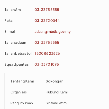
Talian Am
03-3375 5555
Faks
03-3372 0344
E-mel
aduan@mbdk.gov.my
Talian aduan
03-3375 5555
Talian bebas tol
1 800 88 23826
Squad pantas
03-3370 1095
Footer
Tentang Kami
Sokongan
Organisasi
Hubungi Kami
Pengumuman
Soalan Lazim