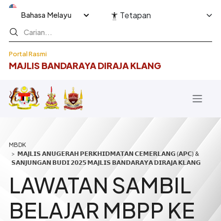
Langkau ke kandungan utama
Select your language
Tetapan
Portal Rasmi
MAJLIS BANDARAYA DIRAJA KLANG
Breadcrumb
𝗠𝗔𝗝𝗟𝗜𝗦 𝗔𝗡𝗨𝗚𝗘𝗥𝗔𝗛 𝗣𝗘𝗥𝗞𝗛𝗜𝗗𝗠𝗔𝗧𝗔𝗡 𝗖𝗘𝗠𝗘𝗥𝗟𝗔𝗡𝗚 (𝗔𝗣𝗖) &
𝗦𝗔𝗡𝗝𝗨𝗡𝗚𝗔𝗡 𝗕𝗨𝗗𝗜 𝟮𝟬𝟮𝟱 𝗠𝗔𝗝𝗟𝗜𝗦 𝗕𝗔𝗡𝗗𝗔𝗥𝗔𝗬𝗔 𝗗𝗜𝗥𝗔𝗝𝗔 𝗞𝗟𝗔𝗡𝗚
LAWATAN SAMBIL
BELAJAR MBPP KE