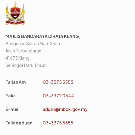
MAJLIS BANDARAYA DIRAJA KLANG,
Bangunan Sultan Alam Shah,
Jalan Perbandaran,
41675 Klang,
Selangor Darul Ehsan.
Talian Am
03-3375 5555
Faks
03-3372 0344
E-mel
aduan@mbdk.gov.my
Talian aduan
03-3375 5555