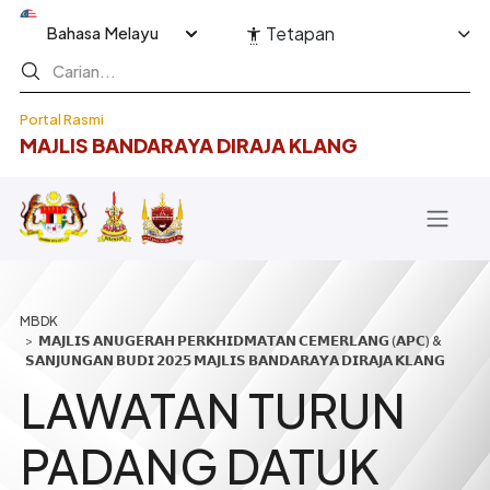
Langkau ke kandungan utama
Select your language
Tetapan
Portal Rasmi
MAJLIS BANDARAYA DIRAJA KLANG
Breadcrumb
𝗠𝗔𝗝𝗟𝗜𝗦 𝗔𝗡𝗨𝗚𝗘𝗥𝗔𝗛 𝗣𝗘𝗥𝗞𝗛𝗜𝗗𝗠𝗔𝗧𝗔𝗡 𝗖𝗘𝗠𝗘𝗥𝗟𝗔𝗡𝗚 (𝗔𝗣𝗖) &
𝗦𝗔𝗡𝗝𝗨𝗡𝗚𝗔𝗡 𝗕𝗨𝗗𝗜 𝟮𝟬𝟮𝟱 𝗠𝗔𝗝𝗟𝗜𝗦 𝗕𝗔𝗡𝗗𝗔𝗥𝗔𝗬𝗔 𝗗𝗜𝗥𝗔𝗝𝗔 𝗞𝗟𝗔𝗡𝗚
LAWATAN TURUN
PADANG DATUK