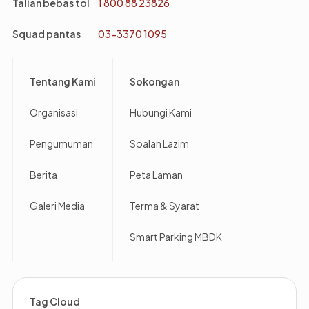
Talian bebas tol
1 800 88 23826
Squad pantas
03-3370 1095
Footer
Tentang Kami
Sokongan
Organisasi
Hubungi Kami
Pengumuman
Soalan Lazim
Berita
Peta Laman
Galeri Media
Terma & Syarat
Smart Parking MBDK
Tag Cloud